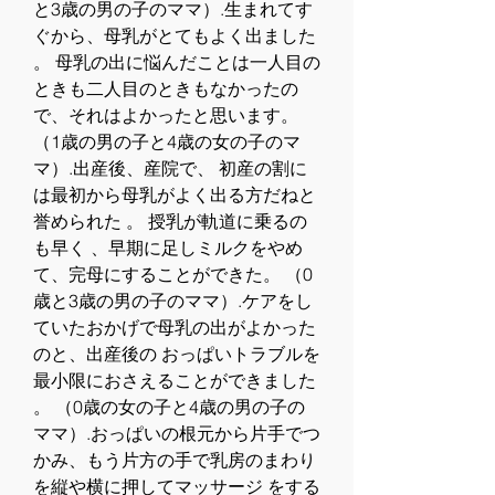
と3歳の男の子のママ）.生まれてす
ぐから、母乳がとてもよく出ました 
。 母乳の出に悩んだことは一人目の
ときも二人目のときもなかったの
で、それはよかったと思います。 
（1歳の男の子と4歳の女の子のマ
マ）.出産後、産院で、 初産の割に
は最初から母乳がよく出る方だねと
誉められた 。 授乳が軌道に乗るの
も早く 、早期に足しミルクをやめ
て、完母にすることができた。 （0
歳と3歳の男の子のママ）.ケアをし
ていたおかげで母乳の出がよかった
のと、出産後の おっぱいトラブルを
最小限におさえることができました 
。 （0歳の女の子と4歳の男の子の
ママ）.おっぱいの根元から片手でつ
かみ、もう片方の手で乳房のまわり
を縦や横に押してマッサージ をする