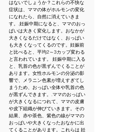
はないでしょうか？これらの不快な
症状は、ママの体がホルモンの変化
になれたら、自然に消えていきま
す。.妊娠中期になると、ママのおっ
ぱいは大きく変化します。おなかが
大きくなるだけではなく、おっぱい
も大きくなってくるのです。妊娠前
と比べると、平均2～3カップ変わる
と言われています。 妊娠中期に入る
と、乳首の色が黒ずんでくることが
あります。女性ホルモンの分泌の影
響で、メラニン色素が増えすぎてし
まうため、おっぱい全体や乳首の色
が黒ずんできます。.ママのおっぱい
が大きくなるにつれて、ママの皮膚
や皮下組織が伸びていきます。その
結果、赤や茶色、紫色の線がママの
おっぱいや大きくなったおなかに出
てくることがあります。これらは 妊