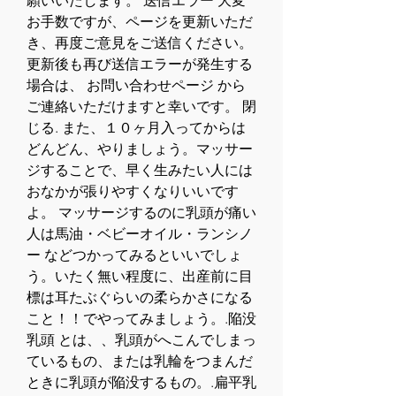
願いいたします。 送信エラー 大変
お手数ですが、ページを更新いただ
き、再度ご意見をご送信ください。 
更新後も再び送信エラーが発生する
場合は、 お問い合わせページ から
ご連絡いただけますと幸いです。 閉
じる. また、１０ヶ月入ってからは
どんどん、やりましょう。マッサー
ジすることで、早く生みたい人には
おなかが張りやすくなりいいです
よ。 マッサージするのに乳頭が痛い
人は馬油・ベビーオイル・ランシノ
ー などつかってみるといいでしょ
う。いたく無い程度に、出産前に目
標は耳たぶぐらいの柔らかさになる
こと！！でやってみましょう。.陥没
乳頭 とは、、乳頭がへこんでしまっ
ているもの、または乳輪をつまんだ
ときに乳頭が陥没するもの。.扁平乳