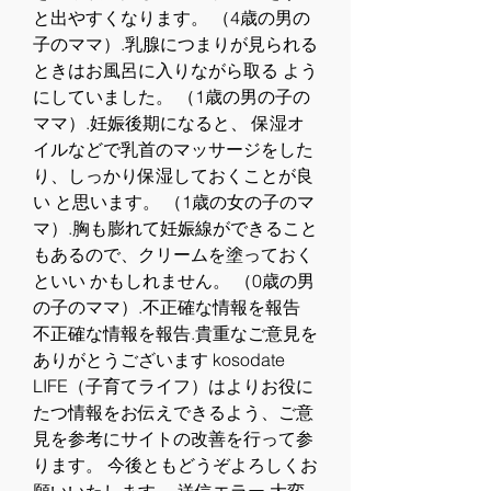
と出やすくなります。 （4歳の男の
子のママ）.乳腺につまりが見られる
ときはお風呂に入りながら取る よう
にしていました。 （1歳の男の子の
ママ）.妊娠後期になると、 保湿オ
イルなどで乳首のマッサージをした
り、しっかり保湿しておくことが良
い と思います。 （1歳の女の子のマ
マ）.胸も膨れて妊娠線ができること
もあるので、クリームを塗っておく
といい かもしれません。 （0歳の男
の子のママ）.不正確な情報を報告 
不正確な情報を報告.貴重なご意見を
ありがとうございます kosodate 
LIFE（子育てライフ）はよりお役に
たつ情報をお伝えできるよう、ご意
見を参考にサイトの改善を行って参
ります。 今後ともどうぞよろしくお