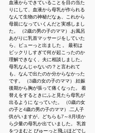
血液からできていることを目の当た
りにして、血液から母乳が作られる
なんて生物の神秘だなぁ、これから
母親になっていくんだと実感しまし
た。 （2歳の男の子のママ）.お風呂
あがりに乳首マッサージをしていた
ら、ピューっと出ました 。 最初は
ビックリしすぎて何が起こったのか
理解できなく、夫に相談しました。 
母乳なんじゃないの？と言われて
も、なんで出たのか分からなかった
です。 （3歳の女の子のママ）.妊娠
後期から胸が張って痛くなった。 着
替えをするときにふと見たら母乳が
出るように なっていた。 （0歳の女
の子と4歳の男の子のママ）.二人子
供がいますが、どちらも7～8月頃か
ら少量の母乳か出ていました。 乳首
をつまむと ぴゅーっと飛ぶほどでし