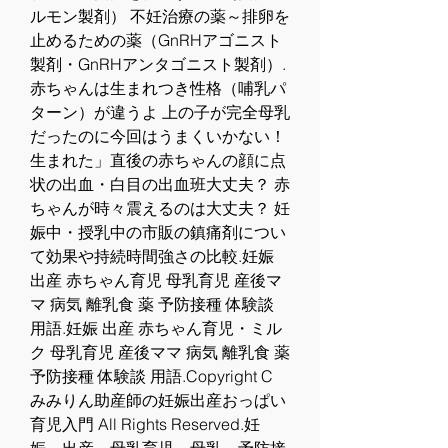
ルモン製剤） 不妊治療の薬～排卵を
止めるための薬（GnRHアゴニスト
製剤・GnRHアンタゴニスト製剤）.
赤ちゃんは生まれつき性格（哺乳パ
ターン）が違うよ 上の子が完全母乳
だったのに今回はうまくいかない！ 
生まれた」直後の赤ちゃんの顔に点
状の出血・白目の出血班大丈夫？ 赤
ちゃんが時々震えるのは大丈夫？ 妊
娠中・授乳中の市販の鎮痛剤につい
て効果や持続時間強さの比較.妊娠 
出産 赤ちゃん育児 母乳育児 産後マ
マ 病気 離乳食 薬 予防接種 体験談 
用語.妊娠 出産 赤ちゃん育児・ミル
ク 母乳育児 産後ママ 病気 離乳食 薬 
予防接種 体験談 用語.Copyright C 
みみりん助産師の妊娠出産おっぱい
育児入門 All Rights Reserved.妊