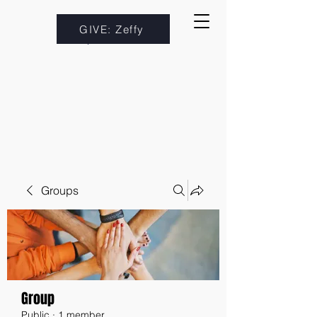
GIVE: Zeffy
Groups
Group
Public
·
1 member