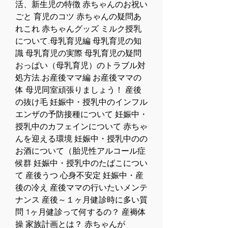
活、新生児の特徴 赤ちゃんのお祝い
ごと 育児のコツ 赤ちゃんの疑問あ
れこれ 赤ちゃんグッズ ミルク授乳
について.母乳育児編 母乳育児の知
識 母乳育児の実際 母乳育児の疑問 
おっぱい（母乳育児）のトラブル対
処方法.お産後ママ編 お産後ママの
体 母児同室頑張りましょう！ 産後
の抜け毛 妊娠中・授乳中のインフル
エンザの予防接種について 妊娠中・
授乳中のカフェインについて 赤ちゃ
んを迎える環境 妊娠中・授乳中のの
お酒について（胎児性アルコール症
候群 妊娠中・授乳中のたばこについ
て 産後うつ 心身不安定 妊娠中・産
後の冷え 産後ママの行いたいメンテ
ナンス 産後～１ヶ月健診時に多い質
問 1ヶ月健診って何するの？ 産褥体
操 家族計画とは？ 赤ちゃんが