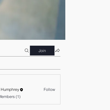
Join
 Humphrey
Follow
Members (1)