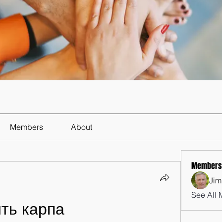
Members
About
Members
Jim
See All 
ить карпа