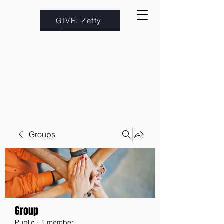
GIVE: Zeffy
Groups
Group
Public
·
1 member