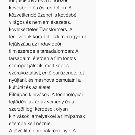
forgatókönyv és a rendezés 
kevésbé erős és rendetlen. A 
közvetítendő üzenet is kevésbé 
világos és nem emlékezetes.
következtetés Transformers: A 
fenevadak kora Teljes film magyarul 
lejátszása az indavideón
film szerepe a társadalomban: A 
társadalmi életben a film fontos 
szerepet játszik, mert képes 
szórakoztatást, erkölcsi üzeneteket 
nyújtani, és máshová bemutatni a 
kultúrát és az életet.
Filmipari kihívások: A technológiai 
fejlődés, az ádáz verseny és a 
szerzői jogi kérdések olyan 
kihívások, amelyekkel a filmiparnak 
szembe kell néznie.
A jövő filmiparának reménye: A 