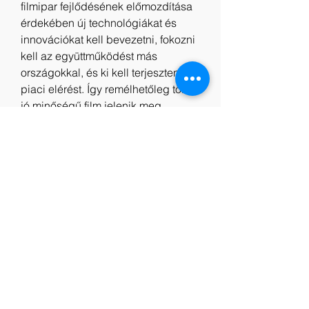
filmipar fejlődésének előmozdítása 
érdekében új technológiákat és 
innovációkat kell bevezetni, fokozni 
kell az együttműködést más 
országokkal, és ki kell terjeszteni a 
piaci elérést. Így remélhetőleg több 
jó minőségű film jelenik meg, 
amelyek pozitív hatással lehetnek a 
társadalomra.
Indavideo Transformers: A 
fenevadak kora Videa Teljes Film 
Magyarul
Online Filmek Transformers: A 
fenevadak kora 2023 Teljes film 
Videa magyarul
Transformers: A fenevadak kora 
2023 online Teljes film magyarul
Transformers: A fenevadak kora 
teljes film magyarul indavideo