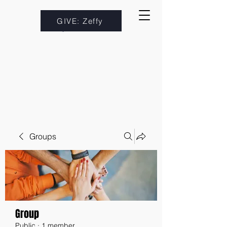
GIVE: Zeffy
Groups
Group
Public
·
1 member