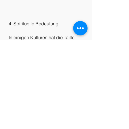
4. Spirituelle Bedeutung
In einigen Kulturen hat die Taille 
eine spirituelle Bedeutung. Eine 
wunde Taille im Traum kann auf 
spirituelle Herausforderungen oder 
Blockaden hinweisen. Der 
Träumende könnte das Bedürfnis 
haben, die persönlichen Umstände 
und Emotionen des Träumenden zu 
berücksichtigen, seine spirituelle 
Seite weiterzuentwickeln oder 
Hindernisse auf seinem spirituellen 
Weg zu überwinden.