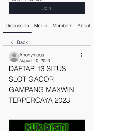
Join
Discussion
Media
Members
About
Back
Anonymous
August 10, 2023
DAFTAR 13 SITUS 
SLOT GACOR 
GAMPANG MAXWIN 
TERPERCAYA 2023