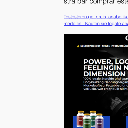
strafbar comprar est
Testosteron gel preis, anabolik
medellin - Kaufen sie legale an