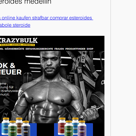
eroides medellin
a online kaufen strafbar comprar esteroides 
abole steroide