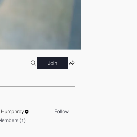
Join
 Humphrey
Follow
Members (1)