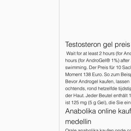
Testosteron gel preis
 Wait for at least 2 hours (for AndroGel® 1. 62%, Fortesta®, and Vogelxo™) or 5 
hours (for AndroGel® 1%) after 
swimming. Der Preis für 10 Sach
Moment 138 Euro. So zum Beispie
Bevor Androgel kaufen, lassen Si
ochtends, rond hetzelfde tijdst
der Haut. Jeder Beutel enthält 
ist 125 mg (5 g Gel), die Sie ei
Anabolika online kauf
medellin
Orale anabolika kaufen onde com