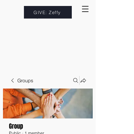
GIVE: Zeffy
Groups
Group
Public
·
1 member