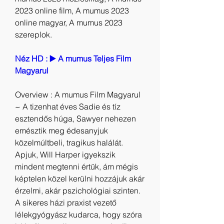
2023 online film, A mumus 2023 
online magyar, A mumus 2023 
szereplok.
Néz HD : ▶️ A mumus Teljes Film 
Magyarul
Overview : A mumus Film Magyarul 
~ A tizenhat éves Sadie és tíz 
esztendős húga, Sawyer nehezen 
emésztik meg édesanyjuk 
közelmúltbeli, tragikus halálát. 
Apjuk, Will Harper igyekszik 
mindent megtenni értük, ám mégis 
képtelen közel kerülni hozzájuk akár 
érzelmi, akár pszichológiai szinten. 
A sikeres házi praxist vezető 
lélekgyógyász kudarca, hogy szóra 