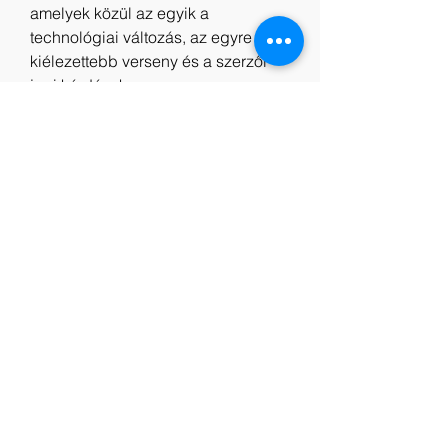
amelyek közül az egyik a 
technológiai változás, az egyre 
kiélezettebb verseny és a szerzői 
jogi kérdések.
A jövő filmiparának reménye: A 
filmipar a legújabb technológiák és 
innovációk felhasználásával, jobb 
nemzetközi együttműködés 
folytatásával és a piaci elérés 
bővítésével növekedhet és 
fejlődhet. A cél az, hogy több kiváló 
minőségű filmet hozzunk létre, 
amelyek a jövőben pozitív hatást 
gyakorolhatnak a társadalomra. 
Remélhetőleg ezekkel a lépésekkel 
a filmipar tovább fejlődhet, és a 
globális kulturális és 
szórakoztatóipar egyik 
legbefolyásosabb kreatív erejévé 