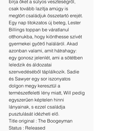
bírja őket a súlyos veszteségről, 
csak tovább lazítja amúgy is 
megtört családjuk összetartó erejét. 
Egy nap titokzatos új beteg, Lester 
Billings toppan be váratlanul 
otthonukba, hogy kiönthesse szívét 
gyermekei gyötrő haláláról. Akad 
azonban valami, amit hátrahagy: 
egy gonosz jelenlét, ami a sötétben 
leledzik és áldozatai 
szenvedéséből táplálkozik. Sadie 
és Sawyer egy sor iszonyatos 
dolgon megy keresztül a 
természetfeletti lény miatt, Will pedig 
egyszerűen képtelen hinni 
lányainak, s ezzel családja 
pusztulását idézheti elő.
Title original : The Boogeyman
Status : Released