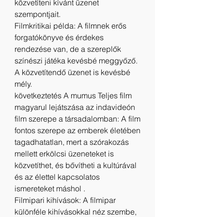
közvetíteni kívánt üzenet 
szempontjait.
Filmkritikai példa: A filmnek erős 
forgatókönyve és érdekes 
rendezése van, de a szereplők 
színészi játéka kevésbé meggyőző. 
A közvetítendő üzenet is kevésbé 
mély.
következtetés A mumus Teljes film 
magyarul lejátszása az indavideón
film szerepe a társadalomban: A film 
fontos szerepe az emberek életében 
tagadhatatlan, mert a szórakozás 
mellett erkölcsi üzeneteket is 
közvetíthet, és bővítheti a kultúrával 
és az élettel kapcsolatos 
ismereteket máshol .
Filmipari kihívások: A filmipar 
különféle kihívásokkal néz szembe, 