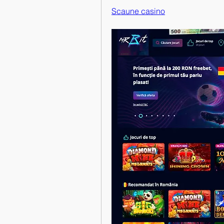
Scaune casino