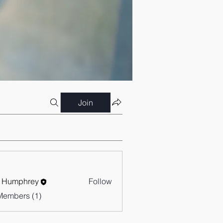
Join
 Humphrey
Follow
Members (1)