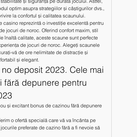
tabilitate și siguranță pe durata jocului. Astfel, 
ul optim asupra strategiilor și câștigurilor dvs., 
privire la confortul și calitatea scaunului.
 casino reprezintă o investiție excelentă pentru 
de jocuri de noroc. Oferind confort maxim, stil 
de înaltă calitate, aceste scaune sunt perfecte 
xperiența de jocuri de noroc. Alegeți scaunele 
urați-vă de ore nelimitate de distracție și 
ortabil și elegant.
no deposit 2023. Cele mai 
 fără depunere pentru 
2023
 nou și excitant bonus de cazinou fără depunere 
erim o ofertă specială care vă va încânta pe 
jocurile preferate de cazino fără a fi nevoie să 