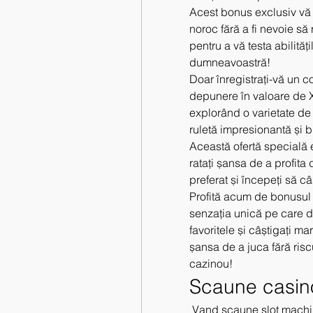
Acest bonus exclusiv vă 
noroc fără a fi nevoie să 
pentru a vă testa abilități
dumneavoastră!
Doar înregistrați-vă un c
depunere în valoare de X le
explorând o varietate de 
ruletă impresionantă și b
Această ofertă specială 
ratați șansa de a profita
preferat și începeți să câ
Profită acum de bonusul 
senzația unică pe care do
favoritele și câștigați ma
șansa de a juca fără riscu
cazinou!
Scaune casin
 Vand scaune slot machine! servicii, afaceri, echipamente firme » firme - 