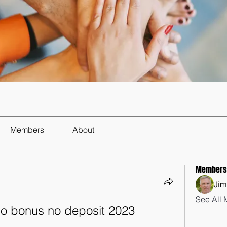
Members
About
Members
Jim
See All 
no bonus no deposit 2023