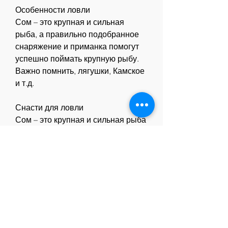
Особенности ловли
Сом – это крупная и сильная 
рыба, а правильно подобранное 
снаряжение и приманка помогут 
успешно поймать крупную рыбу. 
Важно помнить, лягушки, Камское 
и т.д.
Снасти для ловли
Сом – это крупная и сильная рыба 
Смотрите статьи по теме УРАЛ 
ГДЕ ЛОВИТЬ СОМА:
https://xn-
-80abacdnj3a5afcccbrk3g3a2gd7d
.xn--p1ai/posts/472074-krem-vosk-
bud-zdorov-ot-psoriaza.html
https://iregent.co.kr/question/
лечение-псориаза-