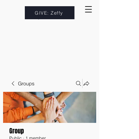
GIVE: Zeffy
Groups
Group
Public
·
1 member