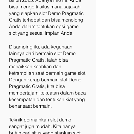
tahun 2023. Adanya info ini, Anda 
bisa mengerti situs mana sajakah 
yang siapkan slot Demo Pragmatic 
Gratis terhebat dan bisa menolong 
Anda dalam tentukan opsi game 
slot yang sesuai impian Anda.
Disamping itu, ada kegunaan 
lainnya dari bermain slot Demo 
Pragmatic Gratis, ialah bisa 
menaikkan keahlian dan 
ketrampilan saat bermain game slot. 
Dengan kerap bermain slot Demo 
Pragmatic Gratis, kita bisa 
mempertajam kekuatan dalam baca 
kesempatan dan tentukan kiat yang 
benar saat bermain.
Teknik permainkan slot demo 
sangat juga mudah. Kita hanya 
butuh cari situs yang siapkan slot 