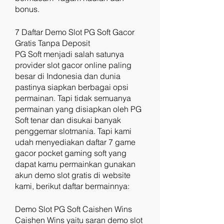
bonus.
7 Daftar Demo Slot PG Soft Gacor 
Gratis Tanpa Deposit
PG Soft menjadi salah satunya 
provider slot gacor online paling 
besar di Indonesia dan dunia 
pastinya siapkan berbagai opsi 
permainan. Tapi tidak semuanya 
permainan yang disiapkan oleh PG 
Soft tenar dan disukai banyak 
penggemar slotmania. Tapi kami 
udah menyediakan daftar 7 game 
gacor pocket gaming soft yang 
dapat kamu permainkan gunakan 
akun demo slot gratis di website 
kami, berikut daftar bermainnya:
Demo Slot PG Soft Caishen Wins
Caishen Wins yaitu saran demo slot 