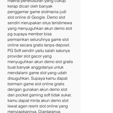
makna penelusuran yang cukup 
kerap dicari oleh banyak 
penggemar game slotmania judi 
slot online di Google. Demo slot 
sendiri merupakan situs teristimewa 
yang menyuguhkan akun demo slot 
pg supaya member bisa 
permainkan seluruhnya game slot 
online secara gratis tanpa deposit. 
PG Soft sendiri yaitu salah satunya 
provider slot gacor yang 
menyuguhkan akun demo slot gratis 
buat banyak anggotanya untuk 
mendalami game slot yang udah 
disuguhkan. Supaya kamu dapat 
bermain game slot online gratis 
dengan gunakan akun demo slot 
dari pocket gaming soft tidak sukar, 
kamu dapat minta akun demo slot 
lewat agen resmi slot online yang 
menyiapkannya. Diantaranya 