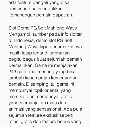
ada feature pengali yang bisa 
bersusun buat mengalikan 
kemenangan pemain dapatkan.
Slot Demo PG Soft Mahjong Ways
Mengambil sumber pada info slotter 
di Indonesia, demo slot PG Soft 
Mahjong Ways type pertama kalinya 
masih tetap tenar dikarenakan 
begitu bagus buat sejumlah pemain 
permainkan. Game ini menjajakan 
243 cara buat menang yang bisa 
tambah kesempatan kemenangan 
pemain. Disamping itu, game ini 
mempunyai topik oriental yang 
memikat dan mempunyai grafik 
yang memanjakan mata dan 
animasi yang sensasional. Ada pula 
sejumlah feature ekslusif seperti 
rotasi gratis dan feature bonus yang 