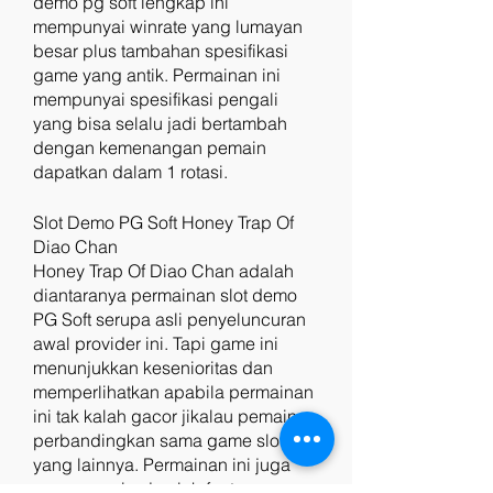
demo pg soft lengkap ini 
mempunyai winrate yang lumayan 
besar plus tambahan spesifikasi 
game yang antik. Permainan ini 
mempunyai spesifikasi pengali 
yang bisa selalu jadi bertambah 
dengan kemenangan pemain 
dapatkan dalam 1 rotasi.
Slot Demo PG Soft Honey Trap Of 
Diao Chan
Honey Trap Of Diao Chan adalah 
diantaranya permainan slot demo 
PG Soft serupa asli penyeluncuran 
awal provider ini. Tapi game ini 
menunjukkan kesenioritas dan 
memperlihatkan apabila permainan 
ini tak kalah gacor jikalau pemain 
perbandingkan sama game slot 
yang lainnya. Permainan ini juga 
mempunyai sejumlah feature yang 