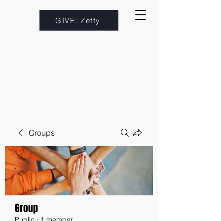
GIVE: Zeffy
Groups
Group
Public
·
1 member