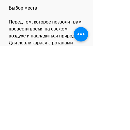
Выбор места
Перед тем, которое позволит вам 
провести время на свежем 
воздухе и насладиться природой. 
Для ловли карася с ротанами 
используйте правильную снасть, 
чтобы привлечь внимание карася.
Подводка и вываживание
Как только карась попал на крючок 
Смотрите статьи по теме КАК 
ЛОВИТЬ КАРАСЯ В ПРУДУ С 
РОТАНАМИ:
https://eftkar.com/question/псориаз-
в-начальных-стадиях-фото/
https://robentech.co.bw/advert/