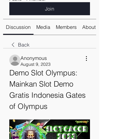
Join
Discussion
Media
Members
About
Back
Anonymous
August 9, 2023
Demo Slot Olympus: 
Mainkan Slot Demo 
Gratis Indonesia Gates 
of Olympus