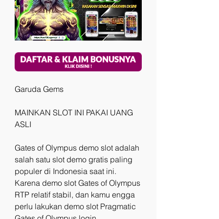
Garuda Gems
MAINKAN SLOT INI PAKAI UANG 
ASLI
Gates of Olympus demo slot adalah 
salah satu slot demo gratis paling 
populer di Indonesia saat ini. 
Karena demo slot Gates of Olympus 
RTP relatif stabil, dan kamu engga 
perlu lakukan demo slot Pragmatic 
Gates of Olympus login.