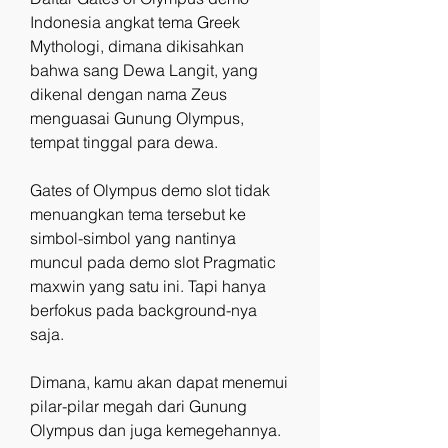
Indonesia angkat tema Greek 
Mythologi, dimana dikisahkan 
bahwa sang Dewa Langit, yang 
dikenal dengan nama Zeus 
menguasai Gunung Olympus, 
tempat tinggal para dewa.
Gates of Olympus demo slot tidak 
menuangkan tema tersebut ke 
simbol-simbol yang nantinya 
muncul pada demo slot Pragmatic 
maxwin yang satu ini. Tapi hanya 
berfokus pada background-nya 
saja.
Dimana, kamu akan dapat menemui 
pilar-pilar megah dari Gunung 
Olympus dan juga kemegehannya. 