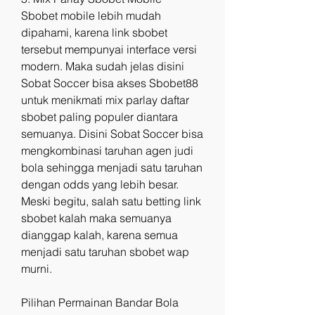
Sbobet mobile lebih mudah 
dipahami, karena link sbobet 
tersebut mempunyai interface versi 
modern. Maka sudah jelas disini 
Sobat Soccer bisa akses Sbobet88 
untuk menikmati mix parlay daftar 
sbobet paling populer diantara 
semuanya. Disini Sobat Soccer bisa 
mengkombinasi taruhan agen judi 
bola sehingga menjadi satu taruhan 
dengan odds yang lebih besar. 
Meski begitu, salah satu betting link 
sbobet kalah maka semuanya 
dianggap kalah, karena semua 
menjadi satu taruhan sbobet wap 
murni.
Pilihan Permainan Bandar Bola 