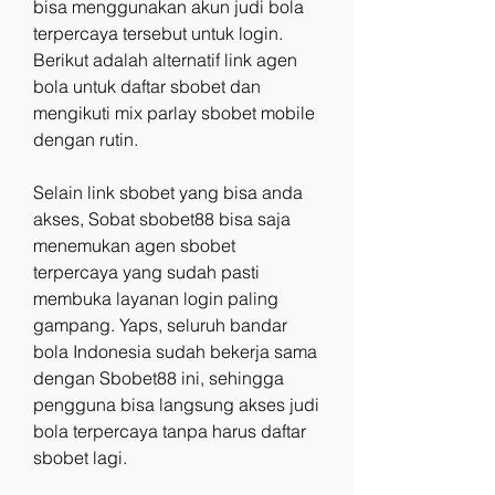
bisa menggunakan akun judi bola 
terpercaya tersebut untuk login. 
Berikut adalah alternatif link agen 
bola untuk daftar sbobet dan 
mengikuti mix parlay sbobet mobile 
dengan rutin.
Selain link sbobet yang bisa anda 
akses, Sobat sbobet88 bisa saja 
menemukan agen sbobet 
terpercaya yang sudah pasti 
membuka layanan login paling 
gampang. Yaps, seluruh bandar 
bola Indonesia sudah bekerja sama 
dengan Sbobet88 ini, sehingga 
pengguna bisa langsung akses judi 
bola terpercaya tanpa harus daftar 
sbobet lagi.