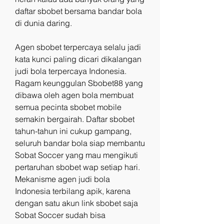
daftar sbobet bersama bandar bola 
di dunia daring.
Agen sbobet terpercaya selalu jadi 
kata kunci paling dicari dikalangan 
judi bola terpercaya Indonesia. 
Ragam keunggulan Sbobet88 yang 
dibawa oleh agen bola membuat 
semua pecinta sbobet mobile 
semakin bergairah. Daftar sbobet 
tahun-tahun ini cukup gampang, 
seluruh bandar bola siap membantu 
Sobat Soccer yang mau mengikuti 
pertaruhan sbobet wap setiap hari. 
Mekanisme agen judi bola 
Indonesia terbilang apik, karena 
dengan satu akun link sbobet saja 
Sobat Soccer sudah bisa 