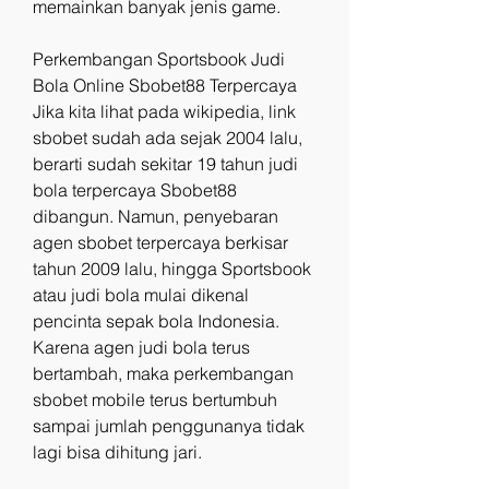
memainkan banyak jenis game.
Perkembangan Sportsbook Judi 
Bola Online Sbobet88 Terpercaya
Jika kita lihat pada wikipedia, link 
sbobet sudah ada sejak 2004 lalu, 
berarti sudah sekitar 19 tahun judi 
bola terpercaya Sbobet88 
dibangun. Namun, penyebaran 
agen sbobet terpercaya berkisar 
tahun 2009 lalu, hingga Sportsbook 
atau judi bola mulai dikenal 
pencinta sepak bola Indonesia. 
Karena agen judi bola terus 
bertambah, maka perkembangan 
sbobet mobile terus bertumbuh 
sampai jumlah penggunanya tidak 
lagi bisa dihitung jari.