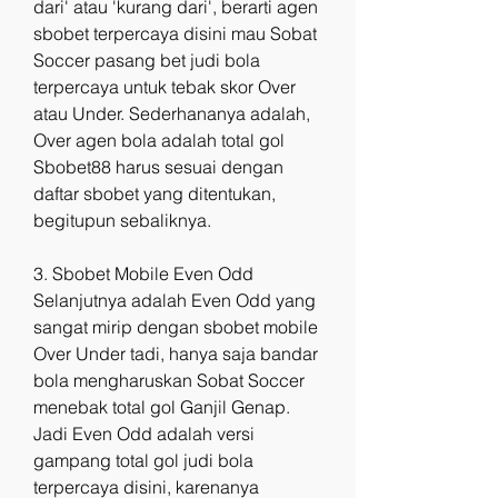
dari' atau 'kurang dari', berarti agen 
sbobet terpercaya disini mau Sobat 
Soccer pasang bet judi bola 
terpercaya untuk tebak skor Over 
atau Under. Sederhananya adalah, 
Over agen bola adalah total gol 
Sbobet88 harus sesuai dengan 
daftar sbobet yang ditentukan, 
begitupun sebaliknya.
3. Sbobet Mobile Even Odd
Selanjutnya adalah Even Odd yang 
sangat mirip dengan sbobet mobile 
Over Under tadi, hanya saja bandar 
bola mengharuskan Sobat Soccer 
menebak total gol Ganjil Genap. 
Jadi Even Odd adalah versi 
gampang total gol judi bola 
terpercaya disini, karenanya 