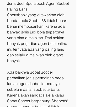
Jenis Judi Sportsbook Agen Sbobet 
Paling Laris
Sportsbook yang ditawarkan oleh 
bandar bola Sbobet88 tidak benar-
benar membosankan, karena ada 
banyak jenis judi bola terpercaya 
yang bisa dimainkan. Dari sekian 
banyak perjudian agen bola online 
ini, ternyata ada yang paling laris 
dan selalu dimainkan oleh orang 
banyak.
Ada baiknya Sobat Soccer 
perhatikan jenis permainan pada 
laman agen sbobet terpercaya 
sebelum daftar sbobet terbaru. 
Karena akan sangat sia-sia kalau 
Sobat Soccer bergabung Sbobet88 
dengan bandar bola tapi tidak 