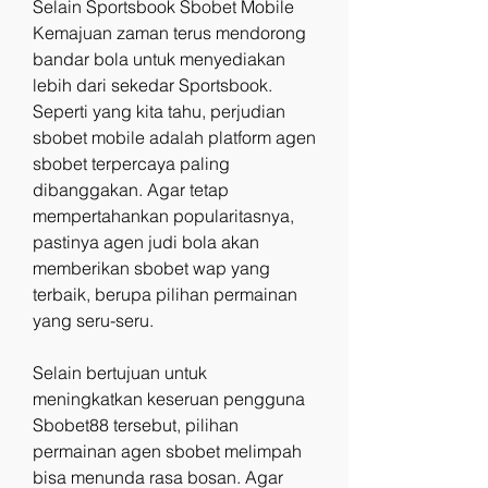
Selain Sportsbook Sbobet Mobile
Kemajuan zaman terus mendorong 
bandar bola untuk menyediakan 
lebih dari sekedar Sportsbook. 
Seperti yang kita tahu, perjudian 
sbobet mobile adalah platform agen 
sbobet terpercaya paling 
dibanggakan. Agar tetap 
mempertahankan popularitasnya, 
pastinya agen judi bola akan 
memberikan sbobet wap yang 
terbaik, berupa pilihan permainan 
yang seru-seru.
Selain bertujuan untuk 
meningkatkan keseruan pengguna 
Sbobet88 tersebut, pilihan 
permainan agen sbobet melimpah 
bisa menunda rasa bosan. Agar 