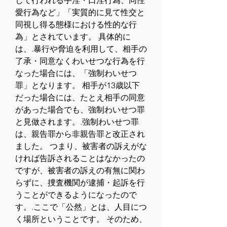
して行われる手淫・口淫行為、同性
愛行為など」「実質的に見て性交と
同視し得る態様における性的な行
為」とされています。 具体的に
は、.暴行や脅迫を利用して、相手の
了承・同意なくわいせつな行為を行
なった場合には、「強制わいせつ
罪」となります。 相手が13歳以下
だった場合には、たとえ相手の同意
があった場合でも、強制わいせつ罪
と見做されます。.強制わいせつ罪
は、親告罪から非親告罪と改正され
ました。 つまり、被害者の訴えがな
ければ告訴されることはなかったの
ですが、被害者の訴えの有無に関わ
らずに、捜査機関が逮捕・起訴を行
うことができるようになったので
す。.ここで「公然」とは、人目につ
く場所ということです。 そのため、