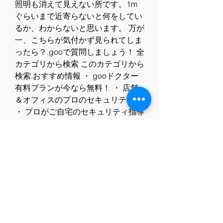
照明も消えて見えない所です。1m
ぐらいまで近寄らないと何をしてい
るか、わからないと思います。 万が
一、こちらが気付かず見られてしま
ったら？.gooで質問しましょう！ 全
カテゴリから検索 このカテゴリから
検索.おすすめ情報 ・ gooドクター
有料プランが今なら無料！ ・ 店舗
＆オフィスのプロのセキュリティ術 
・ プロがご自宅のセキュリティ指導 
・ 漫画をレンタルでお得に読め
る！.全クリア 参照履歴を保存しな
い.公然わいせつ罪の検挙率 4 車中
での自慰行為を通報された さまざま
な不安があると思います。 そこで本
日は、「刑事事件の損害賠 … 続き
を読む 刑事事件 損害賠償.公務員の
夫が逮捕されたら？ 妊 … 続きを読
む 逮捕されたら.被害届の取り下げ