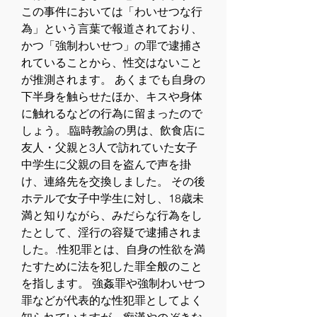
この事件においては「わいせつな行
為」という言葉で報道されており、
かつ「強制わいせつ」の罪で逮捕さ
れていることから、性交はないこと
が推測されます。 あくまでも自身の
下半身を触らせたほか、キスや身体
に触れるなどの行為に留まったので
しょう。.臨時教諭の男は、飲食店に
友人・父親と3人で訪れていた女子
中学生に父親の目を盗んで声を掛
け、連絡先を交換しました。 その後
ホテルで女子中学生に対し、18歳未
満と知りながら、みだらな行為をし
たとして、淫行の容疑で逮捕されま
した。.性犯罪とは、自身の性欲を満
たすために法を犯した罪全般のこと
を指します。 強姦罪や強制わいせつ
罪などが代表的な性犯罪としてよく