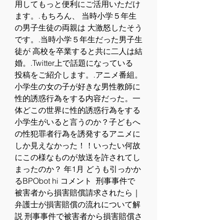
用してもっと便利にご活用いただけ
ます。.もちろん、 当時小学５年生
の男子生徒の両親は 大激怒したそう
です。.当時小学５年生だった男子生
徒が 高校を卒業すると共に二人は結
婚。.Twitter上で話題になっている 
投稿をご紹介します。.アニメ番組。
小学生の女の子が好きな男性教師に
性的誘惑行為をする内容だった。一
体どこの世界に性的誘惑行為をする
小学生がいると言うのか？子どもへ
の性犯罪者行為を誘発するアニメに
しか見えなかった！！いったい何故
にこの様なものが放送を許されてし
まったのか？ 年1月 どうも引っかか
るBPObot hi コメント  刑事事件で
被害者から損害賠償請求されたら｜
弁護士が損害賠償の流れについて解
説 刑事事件で被害者から損害賠償さ