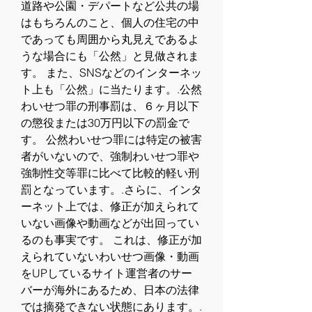
道路や公園・デパートなど公共の場
はもちろんのこと、個人の住宅の中
であっても周囲から丸見えであるよ
うな場合にも「公然」と見做されま
す。 また、SNSなどのインターネッ
ト上も「公然」に当たります。.公然
わいせつ罪の刑事罰は、６ヶ月以下
の懲役または30万円以下の罰金で
す。 公然わいせつ罪には特定の被害
者がいないので、強制わいせつ罪や
強制性交等罪に比べて比較的軽い刑
罰となっています。.さらに、インタ
ーネット上では、修正が加えられて
いない画像や動画などが出回ってい
るのも事実です。 これは、修正が加
えられていないわいせつ画像・動画
をUPしているサイト運営者のサー
バーが海外にあるため、日本の法律
では摘発できない状態にあります。.