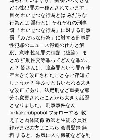
知られていますが、痴漢やのぞきな
ども性犯罪の一種とされています。.
目次 わいせつな行為とは みだらな
行為とは 淫行とは それぞれの刑事
罰 「わいせつな行為」に対する刑事
罰 「みだらな行為」に対する刑事罰 
性犯罪のニュース報道の仕方と解
釈、意味 性犯罪の種類（総論） ま
とめ.強制性交等罪ってどんな罪のこ
と？ 皆さんは、強姦罪という罪が昨
年大きく改正されたことをご存知で
しょうか？ 年ぶりともいわれる大き
な改正であり、法定刑など重要な部
分も変更されたことから大きく話題
となりました。 刑事事件なん 
hikkakarubpobot フォローする  教
え子と肉体関係 教師と生徒.会員登
録がまだの方はこちら 会員登録 無
料 すると、お気に入り機能などを利