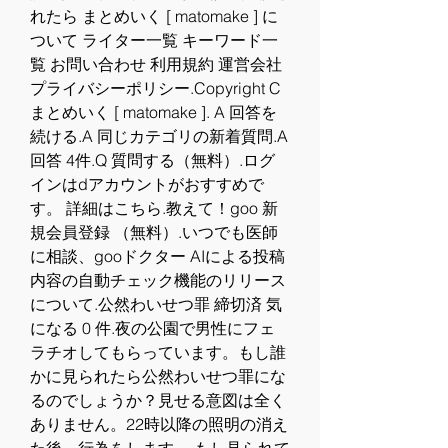
れたら まとめいく [ matomake ] に
ついて ライター一覧 キーワード一
覧 お問い合わせ 利用規約 運営会社 
プライバシーポリシー.Copyright C 
まとめいく [ matomake ]. A 回答を
続ける.A 同じカテゴリの新着質問.A 
回答 4件.Q 質問する（無料）.ログ
インはdアカウントがおすすめで
す。 詳細はこちら.教えて！goo 新
規会員登録 （無料）.いつでも医師
に相談、gooドクター AIによる投稿
内容の自動チェック機能のリリース
について.公然わいせつ罪 締切済 気
になる 0 件.夜の公園で男性にフェ
ラチオしてもらっています。もし誰
かに見られたら公然わいせつ罪にな
るのでしょうか？見せる意図は全く
ありません。22時以降の照明の消え