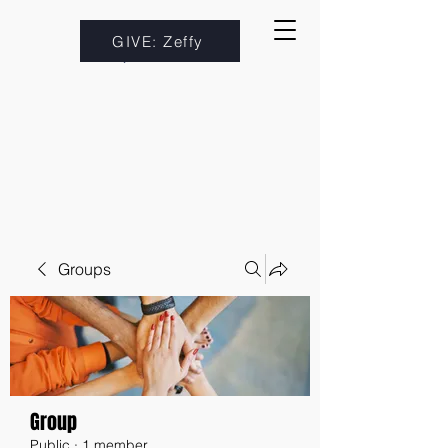
GIVE: Zeffy
Groups
Group
Public
·
1 member