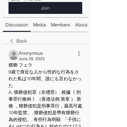
Join
Discussion
Media
Members
About
Back
Anonymous
June 28, 2023
猥褻 フェラ
9歳で身近な人から性的な行為をさ
れた私は10年間、誰にも言わなかっ
た
A. 猥褻侵犯罪（非禮罪）. 根據《 刑
事罪行條例 》（香港法例 第章 ） 第
條 ，猥褻侵犯是刑事罪行，最高可處
10年監禁。. 猥褻侵犯是帶有猥褻行
為的侵犯。. 有些行為明顯  「子供に
わいせつな行為をし始めたのは12,3