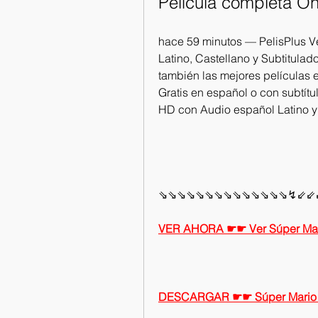
Película completa Onl
hace 59 minutos — PelisPlus Ve
Latino, Castellano y Subtitulado
también las mejores películas 
Gratis en español o con subtítu
HD con Audio español Latino y 
⇘⇘⇘⇘⇘⇘⇘⇘⇘⇘⇘⇘⇘⇘↯⇙⇙
VER AHORA ☛☛ Ver Súper Mari
DESCARGAR ☛☛ Súper Mario B