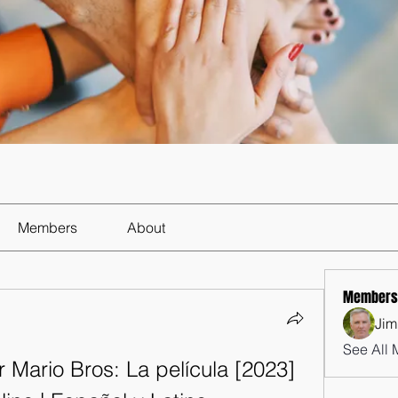
Members
About
Members
Jim
See All 
per Mario Bros: La película [2023] 