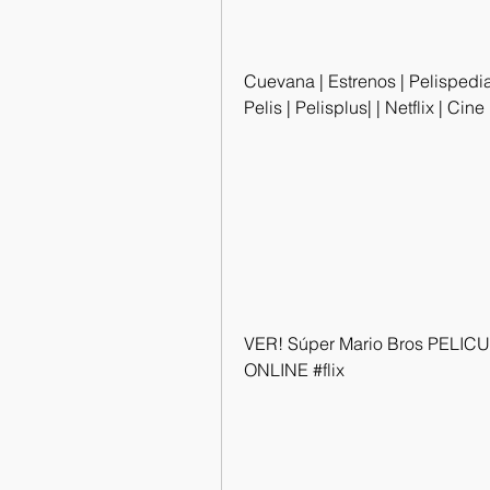
Cuevana | Estrenos | Pelispedia 
Pelis | Pelisplus| | Netflix | Cin
VER! Súper Mario Bros PELI
ONLINE #flix