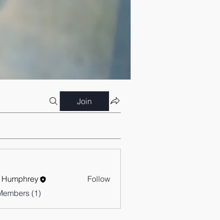
Join
 Humphrey
Follow
Members (1)