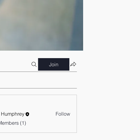
Join
 Humphrey
Follow
Members (1)