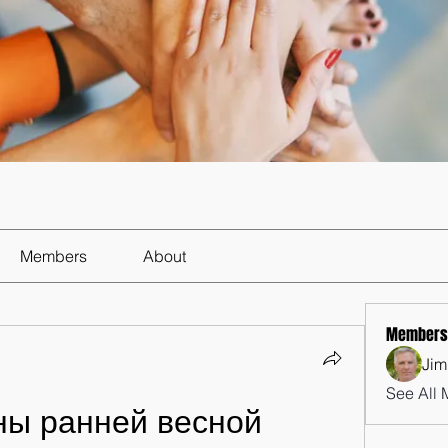
Members
About
Members
Jim
See All 
ны ранней весной