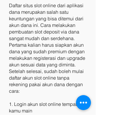
Daftar situs slot online dari aplikasi 
dana merupakan salah satu 
keuntungan yang bisa ditemui dari 
akun dana ini. Cara melakukan 
pembuatan slot deposit via dana 
sangat mudah dan serdehana. 
Pertama kalian harus siapkan akun 
dana yang sudah premium dengan 
melakukan registerasi dan upgrade 
akun sesuai data yang diminta. 
Setelah selesai, sudah boleh mulai 
daftar akun slot online tanpa 
rekening pakai akun dana dengan 
cara:
1. Login akun slot online tempat 
kamu main
2. Pilih dan klik menu atau tombol 
daftar
3. Isi semua data yang diminta 