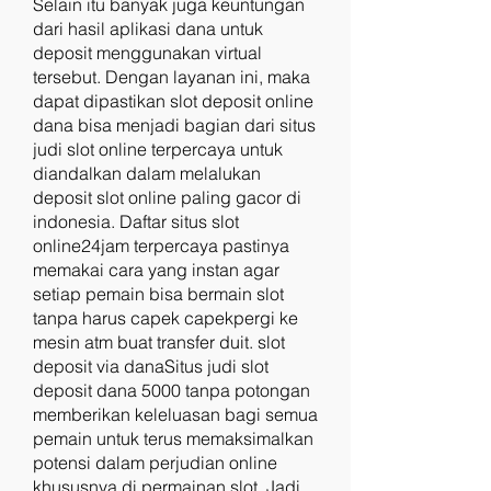
Selain itu banyak juga keuntungan 
dari hasil aplikasi dana untuk 
deposit menggunakan virtual 
tersebut. Dengan layanan ini, maka 
dapat dipastikan slot deposit online 
dana bisa menjadi bagian dari situs 
judi slot online terpercaya untuk 
diandalkan dalam melalukan 
deposit slot online paling gacor di 
indonesia. Daftar situs slot 
online24jam terpercaya pastinya 
memakai cara yang instan agar 
setiap pemain bisa bermain slot 
tanpa harus capek capekpergi ke 
mesin atm buat transfer duit. slot 
deposit via danaSitus judi slot 
deposit dana 5000 tanpa potongan 
memberikan keleluasan bagi semua 
pemain untuk terus memaksimalkan 
potensi dalam perjudian online 
khususnya di permainan slot. Jadi 