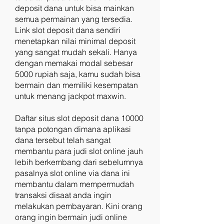
deposit dana untuk bisa mainkan 
semua permainan yang tersedia. 
Link slot deposit dana sendiri 
menetapkan nilai minimal deposit 
yang sangat mudah sekali. Hanya 
dengan memakai modal sebesar 
5000 rupiah saja, kamu sudah bisa 
bermain dan memiliki kesempatan 
untuk menang jackpot maxwin.
Daftar situs slot deposit dana 10000 
tanpa potongan dimana aplikasi 
dana tersebut telah sangat 
membantu para judi slot online jauh 
lebih berkembang dari sebelumnya 
pasalnya slot online via dana ini 
membantu dalam mempermudah 
transaksi disaat anda ingin 
melakukan pembayaran. Kini orang 
orang ingin bermain judi online 