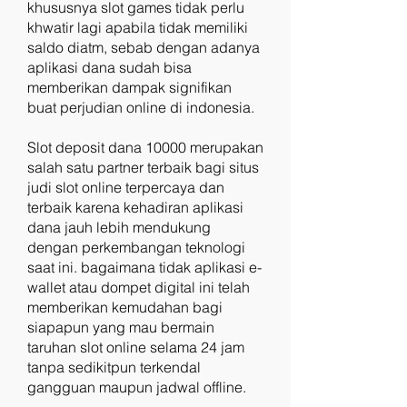
khususnya slot games tidak perlu 
khwatir lagi apabila tidak memiliki 
saldo diatm, sebab dengan adanya 
aplikasi dana sudah bisa 
memberikan dampak signifikan 
buat perjudian online di indonesia.
Slot deposit dana 10000 merupakan 
salah satu partner terbaik bagi situs 
judi slot online terpercaya dan 
terbaik karena kehadiran aplikasi 
dana jauh lebih mendukung 
dengan perkembangan teknologi 
saat ini. bagaimana tidak aplikasi e-
wallet atau dompet digital ini telah 
memberikan kemudahan bagi 
siapapun yang mau bermain 
taruhan slot online selama 24 jam 
tanpa sedikitpun terkendal 
gangguan maupun jadwal offline.