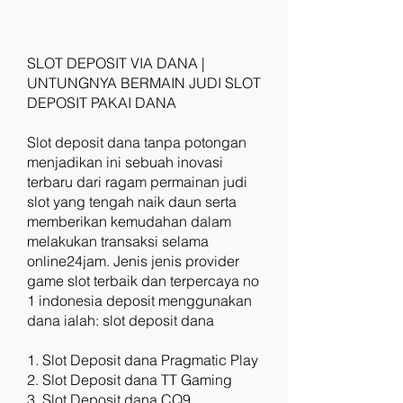
SLOT DEPOSIT VIA DANA | 
UNTUNGNYA BERMAIN JUDI SLOT 
DEPOSIT PAKAI DANA
Slot deposit dana tanpa potongan 
menjadikan ini sebuah inovasi 
terbaru dari ragam permainan judi 
slot yang tengah naik daun serta 
memberikan kemudahan dalam 
melakukan transaksi selama 
online24jam. Jenis jenis provider 
game slot terbaik dan terpercaya no 
1 indonesia deposit menggunakan 
dana ialah: slot deposit dana
1. Slot Deposit dana Pragmatic Play
2. Slot Deposit dana TT Gaming
3. Slot Deposit dana CQ9