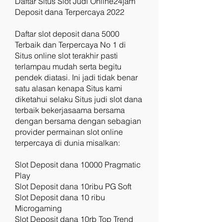
Daftar Situs Slot Judi Online24jam 
Deposit dana Terpercaya 2022
Daftar slot deposit dana 5000 
Terbaik dan Terpercaya No 1 di 
Situs online slot terakhir pasti 
terlampau mudah serta begitu 
pendek diatasi. Ini jadi tidak benar 
satu alasan kenapa Situs kami 
diketahui selaku Situs judi slot dana 
terbaik bekerjasaama bersama 
dengan bersama dengan sebagian 
provider permainan slot online 
terpercaya di dunia misalkan:
Slot Deposit dana 10000 Pragmatic 
Play
Slot Deposit dana 10ribu PG Soft
Slot Deposit dana 10 ribu 
Microgaming
Slot Deposit dana 10rb Top Trend 