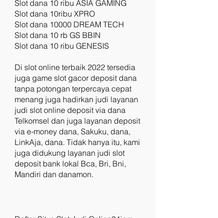
Slot dana 10 ribu ASIA GAMING
Slot dana 10ribu XPRO
Slot dana 10000 DREAM TECH
Slot dana 10 rb GS BBIN
Slot dana 10 ribu GENESIS
Di slot online terbaik 2022 tersedia 
juga game slot gacor deposit dana 
tanpa potongan terpercaya cepat 
menang juga hadirkan judi layanan 
judi slot online deposit via dana 
Telkomsel dan juga layanan deposit 
via e-money dana, Sakuku, dana, 
LinkAja, dana. Tidak hanya itu, kami 
juga didukung layanan judi slot 
deposit bank lokal Bca, Bri, Bni, 
Mandiri dan danamon.