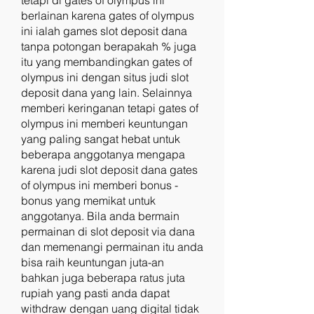
tetapi di gates of olympus ini 
berlainan karena gates of olympus 
ini ialah games slot deposit dana 
tanpa potongan berapakah % juga 
itu yang membandingkan gates of 
olympus ini dengan situs judi slot 
deposit dana yang lain. Selainnya 
memberi keringanan tetapi gates of 
olympus ini memberi keuntungan 
yang paling sangat hebat untuk 
beberapa anggotanya mengapa 
karena judi slot deposit dana gates 
of olympus ini memberi bonus - 
bonus yang memikat untuk 
anggotanya. Bila anda bermain 
permainan di slot deposit via dana 
dan memenangi permainan itu anda 
bisa raih keuntungan juta-an 
bahkan juga beberapa ratus juta 
rupiah yang pasti anda dapat 
withdraw dengan uang digital tidak 