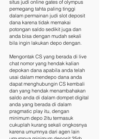
situs judi online gates of olympus 
pemegang tahta paling tinggi 
dalam permainan judi slot deposit 
dana karena tidak memakai 
potongan saldo sedikit juga dan 
anda bisa dengan mudah sekali 
bila ingin lakukan depo dengan.
Mengontak CS yang berada di live 
chat nomor yang hendak kalian 
depokan dana apabila anda telah 
usai dalam mendepo dana anda 
dapat menghubungin CS kembali 
dan yang hendak menambahakan 
saldo anda di dalam dompet digital 
anda yang berada di dalam 
pragmatic play itu, dengan 
minimum depo 2itu termasuk 
cukuplah kurang sekali ongkosnya 
karena umumnya dari agen lain 
umumnya minimum deposit 25rb 