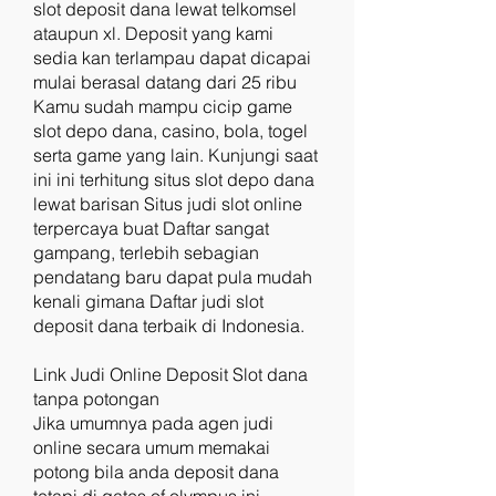
slot deposit dana lewat telkomsel 
ataupun xl. Deposit yang kami 
sedia kan terlampau dapat dicapai 
mulai berasal datang dari 25 ribu 
Kamu sudah mampu cicip game 
slot depo dana, casino, bola, togel 
serta game yang lain. Kunjungi saat 
ini ini terhitung situs slot depo dana 
lewat barisan Situs judi slot online 
terpercaya buat Daftar sangat 
gampang, terlebih sebagian 
pendatang baru dapat pula mudah 
kenali gimana Daftar judi slot 
deposit dana terbaik di Indonesia.
Link Judi Online Deposit Slot dana 
tanpa potongan
Jika umumnya pada agen judi 
online secara umum memakai 
potong bila anda deposit dana 