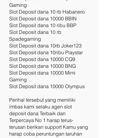
Gaming
Slot Deposit dana 10 rb Habanero
Slot Deposit dana 10000 BBIN
Slot Deposit dana 10 ribu BBP
Slot Deposit dana 10 rb 
Spadegaming
Slot Deposit dana 10rb Joker123
Slot Deposit dana 10ribu Playstar
Slot Deposit dana 10000 CQ9
Slot Deposit dana 10000 BNG
Slot Deposit dana 10000 Mimi 
Gaming
Slot Deposit dana 10000 Olympus
Perihal tersebut yang memiliki 
imbas kami selaku agen slot 
deposit dana Terbaik dan 
Terpercaya No 1 harap terus- 
terusan berikan support Kamu yang 
harap coba peruntungan taruhan 