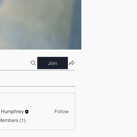
Join
 Humphrey
Follow
Members (1)