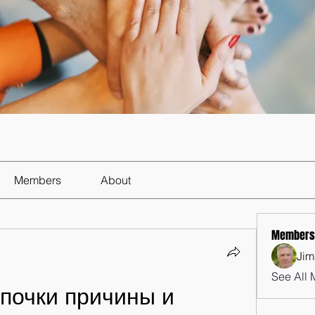
Members
About
Members
Jim
See All 
почки причины и 