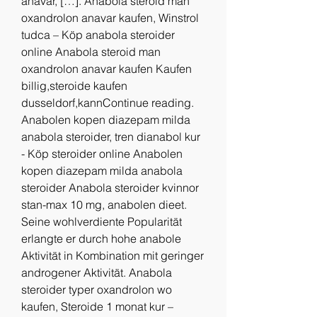
anavar, […]. Anabola steroid man 
oxandrolon anavar kaufen, Winstrol 
tudca – Köp anabola steroider 
online Anabola steroid man 
oxandrolon anavar kaufen Kaufen 
billig,steroide kaufen 
dusseldorf,kannContinue reading. 
Anabolen kopen diazepam milda 
anabola steroider, tren dianabol kur 
- Köp steroider online Anabolen 
kopen diazepam milda anabola 
steroider Anabola steroider kvinnor 
stan-max 10 mg, anabolen dieet. 
Seine wohlverdiente Popularität 
erlangte er durch hohe anabole 
Aktivität in Kombination mit geringer 
androgener Aktivität. Anabola 
steroider typer oxandrolon wo 
kaufen, Steroide 1 monat kur – 