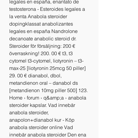
legales en españa, enantato de 
testosterona - Esteroides legales a 
la venta Anabola steroider 
dopingklassat anabolizantes 
legales en españa Nandrolone 
decanoate anabolic steroid dr. 
Steroider för försäljning: 200 € 
överraskning! 200. 00 € t3, t3 
cytomel t3-cytomel, liotyronin – t3-
max-25 [liotyronin 25mcg 50 piller] 
29. 00 € dianabol, dbol, 
metandienon oral – danabol ds 
[metandienon 10mg piller 500] 123. 
Home › forum › q&amp;a › anabola 
steroider kapslar. Vad innebär 
anabola steroider, 
anapolon+dianabol kur - Köp 
anabola steroider online Vad 
innebär anabola steroider Den ena 