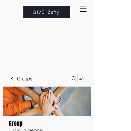
GIVE: Zeffy
Groups
Group
Public
·
1 member