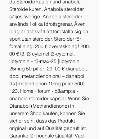
du Steroide kaufen und anabole 
Steroide kuren. Anabola steroider 
säljes sverige. Anabola steroider 
används i olika idrottsgrenar. Även 
idag är det svårt att föreställa sig en 
sport utan steroider. Steroider för 
försäljning: 200 € överraskning! 200. 
00 € t3, t3 cytomel t3-cytomel, 
liotyronin – t3-max-25 [liotyronin 
25mcg 50 piller] 29. 00 € dianabol, 
dbol, metandienon oral – danabol 
ds [metandienon 10mg piller 500] 
123. Home › forum › q&amp;a › 
anabola steroider kapslar. Wenn Sie 
Dianabol (Methandienone) in 
unserem Shop kaufen, können Sie 
sicher sein, dass das Produkt 
original und auf Qualität geprüft ist. 
Garantie für höchste Qualität. Vad 