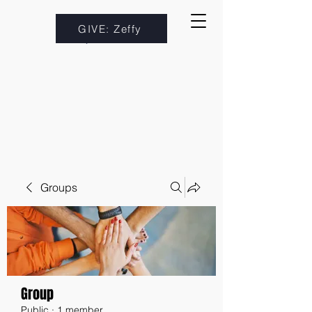
GIVE: Zeffy
Groups
Group
Public
·
1 member