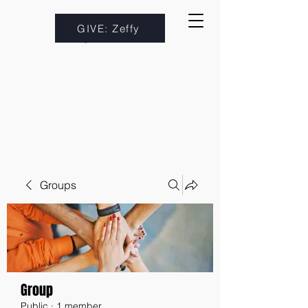
GIVE: Zeffy
Groups
Group
Public
·
1 member