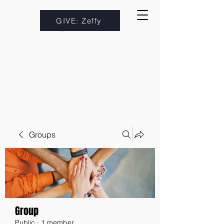
GIVE: Zeffy
Groups
Group
Public
·
1 member