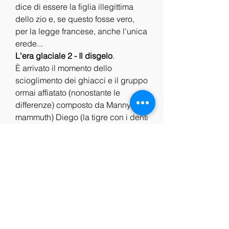
dice di essere la figlia illegittima 
dello zio e, se questo fosse vero, 
per la legge francese, anche l'unica 
erede...
L'era glaciale 2 - Il disgelo
.
È arrivato il momento dello 
scioglimento dei ghiacci e il gruppo 
ormai affiatato (nonostante le 
differenze) composto da Manny (il 
mammuth) Diego (la tigre con i denti 
a sciabola) e Sid (il bradipo) deve 
nuovamente mettersi in marcia alla 
ricerca di un luogo abitabile. Ma 
questa volta c'è un problema in più: 
il cuore malinconico di Manny 
sembra destinato a battere più 
velocemente dopo l'incontro con 
Ellie, una mammuth che crede di 
essere un opossum... mentre a 