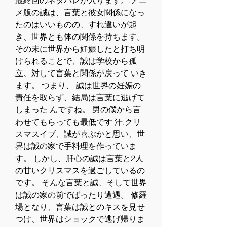
最終回のネタバレが入ります。.アニ
メ版の誠は、言葉と彼女関係になっ
たのはいいものの、すれ違いが起
き、世界とも体の関係を持ちます。 
その末に世界から妊娠したと打ち明
けられることで、誠は学校から孤
立、対して言葉と関係が戻って いき
ます。 つまり、 誠は世界の妊娠の
責任を取らず、結局は言葉に逃げて
しまった んですね。 男の僕から言
わせてもらっても最低です 汗.クリ
スマスイブ、誠が喜ぶかと思い、世
界は誠の家で手料理を作っていま
す。 しかし、肝心の誠は言葉と2人
の甘いクリスマスを過ごしているの
です。 そんな言葉と誠、そして世界
は誠の家の前でばったり遭遇。 修羅
場となり、言葉は誠とのキスを見せ
つけ、世界はショックで逃げ帰りま