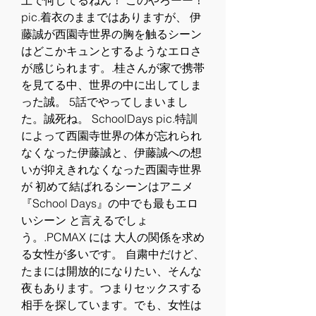
上で何してるねん！ このやろーー！ 
pic.着衣のままではありますが、 伊
藤誠が西園寺世界の胸を触るシーン
はどこかキュンとするようなエロさ 
が感じられます。.桂さんが家で携帯
を見てる中、世界の中に出してしま
った誠。 5話でやってしまいまし
た。誠死ね。 SchoolDays pic.特訓
によって西園寺世界の体が忘れられ
なくなった伊藤誠と、伊藤誠への想
いが抑えきれなくなった西園寺世界
が 初めて結ばれるシーンはアニメ
『School Days』の中でも最もエロ
いシーン と言えるでしょ
う。.PCMAX には 大人の関係を求め
る女性が多いです。 自粛中だけど、
たまには開放的になりたい、そんな
夜もあります。つまりセックスする
相手を探しています。でも、女性は