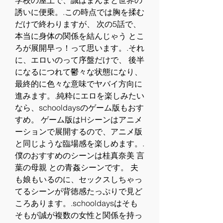
学校の屋上で、誠はまんまと世界の
誘いに便乗。.この時点では胸を揉む
だけで終わりますが、 次の5話で、
本当に身体の関係を結んじゃう とこ
ろが展開早っ！って思います。.それ
に、エロいのって序盤だけで、 後半
になるにつれて鬱々な状態になり、
最終的に色々な意味でヤバイ方向に
進みます。.純粋にエロを楽しみたい
なら、schooldaysのゲーム版もおす
すめ。 ゲーム版はHシーンはアニメ
ーションで展開するので、アニメ版
と同じような臨場感を楽しめます。.
僕のおすすめのシーンは桂真奈美 言
葉の母親 との青姦シーンです。 夫
も娘もいるのに、セックスしちゃっ
てるシーンが背徳感たっぷりで見ど
ころあります。.schooldaysはそも
そもが誠が複数の女性と関係を持っ