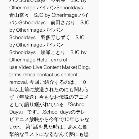
パンSchooldays　琴羽雫　SJC by 
OtherImage.パイパンSchooldays　
青山奈々　SJC by OtherImage.パイ
パンSchooldays　前田さおり　SJC 
by OtherImage.パイパン
Schooldays　羽多野しずく　SJC 
by OtherImage.パイパン
Schooldays　綾瀬ことり　SJC by 
OtherImage.Help Terms of 
use.Video Live Content Market Blog. 
terms dmca contact us content 
removal. 今回ご紹介するのは、 10
年以上前に放送されたのにも関わら
ず（年放送）今もなお伝説のアニメ
として語り継がれている 『School 
Days』 です。.School daysのテレ
ビアニメ放映から今年で10年じゃな
いか。 第1話を見た時は、あんな衝
撃的なラストになるなんて夢にも思