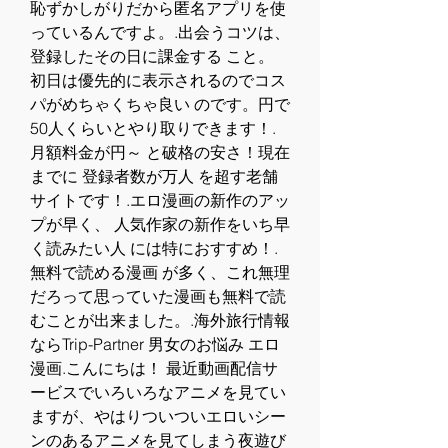
恥ずかしがりだから匿名アプリを使
っているんですよ。.出会うコツは、 
登録したその日に課金する こと。 
初日は優先的に表示されるのでコス
パがめちゃくちゃ良い のです。円で
50人くらいとやり取りできます！.
月額料金が円～ と破格の安さ！現在
までに 登録者数が万人 を超す老舗
サイトです！.エロ漫画の新作のアッ
プが早く、 人気作家の新作をいち早
く読みたい人 には特におすすめ！.
無料で読める漫画 が多く、これ無理
だろって思っていた漫画も無料で読
むことが出来ました。.海外旅行情報
ならTrip-Partner 男女のお悩み エロ
漫画.こんにちは！ 最近動画配信サ
ービスでいろいろなアニメを見てい
ますが、やはりついついエロいシー
ンのあるアニメを見てしまう夜遊び