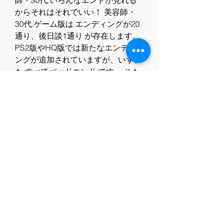
師・30代.いろんなエンドが見れる
からそれはそれでいい！ 美容師・
30代.ゲーム版は エンディングが20
通り、後日談1通り が存在します。
PS2版やHQ版では新たなエンディ
ングが追加されていますが、いずれ
も すべてバッドエンド です。 そも
そもゲーム版はアニメ70話分ほどの
ボリュームなので、大きく異なる展
開やエンディングが用意されていま
す。 もちろんハッピーエンドもあり
ますし、2通りのハーレムエンドも
用意されています。 ただし、 アニ
メ版はオリジナルのエンディング な
ので、ゲーム版で同じエンディング
は存在しません。.主人公の伊藤誠は
アニメ化にあたり、シリーズ構成担
当の上江洲誠の発案によって 最低な
人間 として描かれています。 その