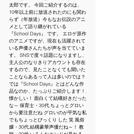
太郎です。 今回ご紹介するのは、 
10年以上前に放送されたのにも関わ
らず（年放送）今もなお伝説のアニ
メとして語り継がれている 
『School Days』 です。 エロゲ原作
のアニメですが、現在も活躍されて
いる声優さんたちが声を当てていま
す。 SNSで度々話題になりますし、
主人公のなりきりアカウントも存在
するので、見たことなくても聞いた
ことならあるって人は多いのでは？ 
では『School Days』とはどんな作
品なのか、たっぷりご紹介します！.
懐かしい！ 面白くて結構好きだった
な～ 保育士・30代.ちょっとグロい
から要注意だね グロいのが平気な私
でもちょっとびっくり した 笑 風俗
嬢・30代.結構豪華声優だね～！ 教