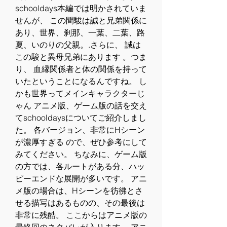
schooldays本編では明かされていま
せんが、 この間駿は誠と兄弟関係に
あり、世界、刹那、一葉、二葉、路
夏、いのりの父親。.さらに、 誠は
この駿と異母兄弟にあります 。つま
り、 血縁関係者と体の関係を持って
いたということになるんですね。 し
かも世界ってメインキャラクターじ
ゃん アニメ版、ゲーム版の話を交え
てschooldaysについてご紹介しまし
た。 各バージョン、非常にHシーン
が濃厚すぎる ので、ぜひ参考にして
みてください。 ちなみに、ゲーム版
の方では、各ルートがある分、ハッ
ピーエンドな展開が多いです。 アニ
メ版の場合は、Hシーンを彷彿とさ
せる描写はあるものの、その最後は
非常に残酷。 ここからはアニメ版の