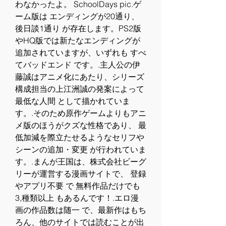
わなかったよ。 SchoolDays pic.ゲ
ーム版は エンディングが20通り、
後日談1通り が存在します。PS2版
やHQ版では新たなエンディングが
追加されていますが、いずれも すべ
てバッドエンド です。.主人公の伊
藤誠はアニメ化にあたり、シリーズ
構成担当の上江洲誠の発案によって 
最低な人間 として描かれていま
す。.そのため原作ゲームよりもアニ
メ版のほうがクズな性格であり、 最
低加減を際立たせるようなセリフや
シーンの追加・変更 が行われていま
す。.まんが王国は、株式会社ビーグ
リーが運営する漫画サイトで、 登録
やアプリ不要 で 無料作品だけでも
3,種類以上 もあるんです！.エロ漫
画の作品数は随一 で、最新作はもち
ろん、他のサイトでは読むことが出