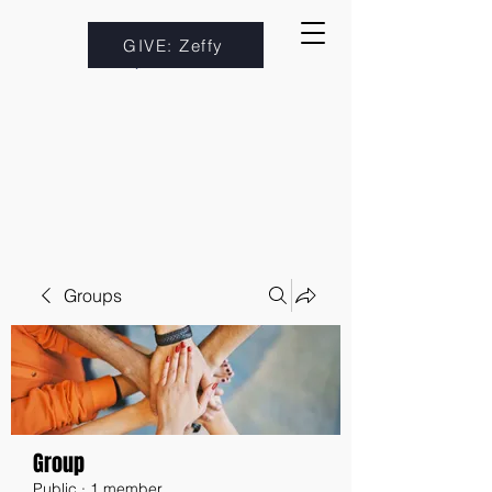
GIVE: Zeffy
Groups
Group
Public
·
1 member