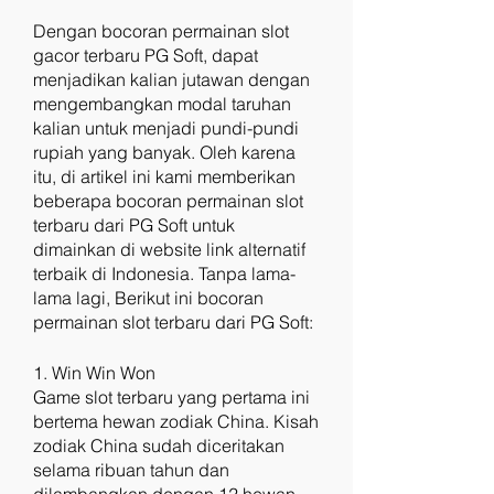
Dengan bocoran permainan slot 
gacor terbaru PG Soft, dapat 
menjadikan kalian jutawan dengan 
mengembangkan modal taruhan 
kalian untuk menjadi pundi-pundi 
rupiah yang banyak. Oleh karena 
itu, di artikel ini kami memberikan 
beberapa bocoran permainan slot 
terbaru dari PG Soft untuk 
dimainkan di website link alternatif  
terbaik di Indonesia. Tanpa lama-
lama lagi, Berikut ini bocoran 
permainan slot terbaru dari PG Soft:
1. Win Win Won
Game slot terbaru yang pertama ini 
bertema hewan zodiak China. Kisah 
zodiak China sudah diceritakan 
selama ribuan tahun dan 