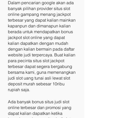
Dalam pencarian google akan ada 
banyak pilihan provider situs slot 
online gampang menang jackpot 
terbesar yang dapat kalian mainkan 
kapanpun dan dimanapun kalian 
berada untuk mendapatkan bonus 
jackpot slot online yang dapat 
kalian dapatkan dengan mudah 
dengan kalian bermain pada daftar  
website judi terpercaya. Buat kalian 
para pecinta situs slot jackpot 
terbesar dapat segera bergabung 
bersama kami, guna memenangkan 
judi slot uang tunai asli lewat slot 
deposit murah sebesar 10ribu 
rupiah saja.
Ada banyak bonus situs judi slot 
online terbesar dan promosi yang 
dapat kalian dapatkan ketika 