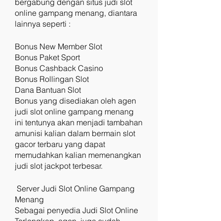
bergabung dengan situs judi slot 
online gampang menang, diantara 
lainnya seperti :
Bonus New Member Slot
Bonus Paket Sport
Bonus Cashback Casino
Bonus Rollingan Slot
Dana Bantuan Slot
Bonus yang disediakan oleh agen 
judi slot online gampang menang 
ini tentunya akan menjadi tambahan 
amunisi kalian dalam bermain slot 
gacor terbaru yang dapat 
memudahkan kalian memenangkan 
judi slot jackpot terbesar.
 Server Judi Slot Online Gampang 
Menang
Sebagai penyedia Judi Slot Online 