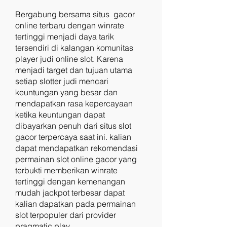
Bergabung bersama situs  gacor 
online terbaru dengan winrate 
tertinggi menjadi daya tarik 
tersendiri di kalangan komunitas 
player judi online slot. Karena 
menjadi target dan tujuan utama 
setiap slotter judi mencari 
keuntungan yang besar dan 
mendapatkan rasa kepercayaan 
ketika keuntungan dapat 
dibayarkan penuh dari situs slot 
gacor terpercaya saat ini. kalian 
dapat mendapatkan rekomendasi 
permainan slot online gacor yang 
terbukti memberikan winrate 
tertinggi dengan kemenangan 
mudah jackpot terbesar dapat 
kalian dapatkan pada permainan 
slot terpopuler dari provider 
pragmatic play.