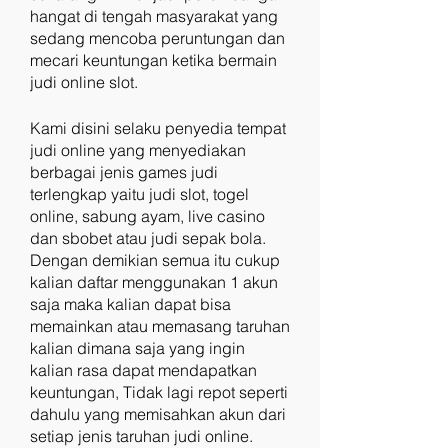
hangat di tengah masyarakat yang 
sedang mencoba peruntungan dan 
mecari keuntungan ketika bermain 
judi online slot.
Kami disini selaku penyedia tempat 
judi online yang menyediakan 
berbagai jenis games judi 
terlengkap yaitu judi slot, togel 
online, sabung ayam, live casino 
dan sbobet atau judi sepak bola. 
Dengan demikian semua itu cukup 
kalian daftar menggunakan 1 akun 
saja maka kalian dapat bisa 
memainkan atau memasang taruhan 
kalian dimana saja yang ingin 
kalian rasa dapat mendapatkan 
keuntungan, Tidak lagi repot seperti 
dahulu yang memisahkan akun dari 
setiap jenis taruhan judi online.