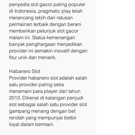
penyedia slot gacor paling populer 
di Indonesia, pragmatic play telah 
merancang lebih dari ratusan 
permainan terbaik dengan berani 
memberikan petunjuk slot gacor 
malam ini. Status kemenangan 
banyak penghargaan menjadikan 
provider ini semakin inovatif dengan 
fitur unik dan menarik.
Habanero Slot
Provider habanero slot adalah salah 
satu provider paling setia 
menemani para player dari tahun 
2013. Dikenal di kalangan penjudi 
slot sebagai salah satu provider slot 
gampang menang dengan bet 
rendah yang mempunyai bettor 
loyal dalam bermain.