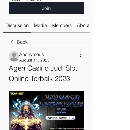
Join
Discussion
Media
Members
About
Back
Anonymous
August 11, 2023
Agen Casino Judi Slot 
Online Terbaik 2023 