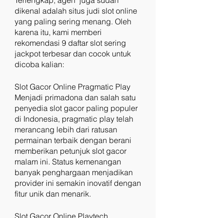
Terlengkap, agen  juga sudah 
dikenal adalah situs judi slot online 
yang paling sering menang. Oleh 
karena itu, kami memberi 
rekomendasi 9 daftar slot sering 
jackpot terbesar dan cocok untuk 
dicoba kalian:
Slot Gacor Online Pragmatic Play
Menjadi primadona dan salah satu 
penyedia slot gacor paling populer 
di Indonesia, pragmatic play telah 
merancang lebih dari ratusan 
permainan terbaik dengan berani 
memberikan petunjuk slot gacor 
malam ini. Status kemenangan 
banyak penghargaan menjadikan 
provider ini semakin inovatif dengan 
fitur unik dan menarik.
Slot Gacor Online Playtech