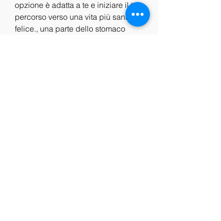
opzione è adatta a te e iniziare il tuo 
percorso verso una vita più sana e 
felice., una parte dello stomaco 
viene rimossa per ridurne la 
dimensione. Questo riduce 
l'appetito e limita la quantità di cibo 
che può essere consumato.
3. Banda gastrica regolabile: 
Questa procedura comporta 
l'installazione di una banda intorno 
alla parte superiore dello stomaco 
per ridurne la dimensione. La 
banda può essere regolata in base 
alle esigenze dei pazienti.
Quali sono i benefici della chirurgia 
di perdita di peso?
La chirurgia di perdita di peso offre 