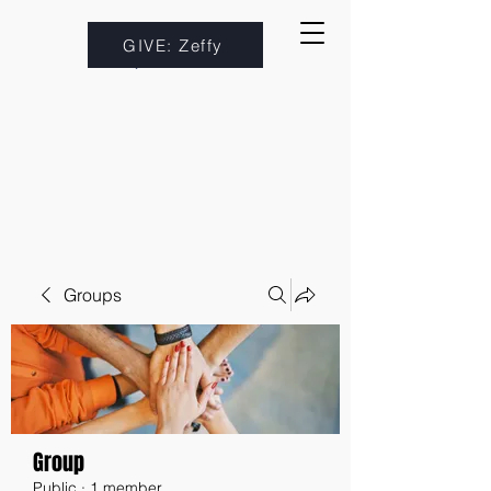
GIVE: Zeffy
Groups
Group
Public
·
1 member