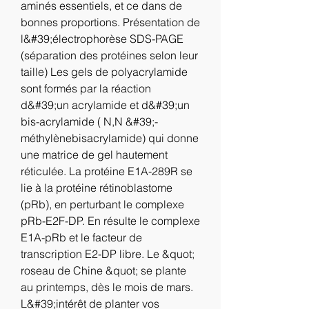
aminés essentiels, et ce dans de 
bonnes proportions. Présentation de 
l&#39;électrophorèse SDS-PAGE 
(séparation des protéines selon leur 
taille) Les gels de polyacrylamide 
sont formés par la réaction 
d&#39;un acrylamide et d&#39;un 
bis-acrylamide ( N,N &#39;-
méthylènebisacrylamide) qui donne 
une matrice de gel hautement 
réticulée. La protéine E1A-289R se 
lie à la protéine rétinoblastome 
(pRb), en perturbant le complexe 
pRb-E2F-DP. En résulte le complexe 
E1A-pRb et le facteur de 
transcription E2-DP libre. Le &quot; 
roseau de Chine &quot; se plante 
au printemps, dès le mois de mars. 
L&#39;intérêt de planter vos 