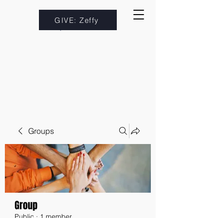
GIVE: Zeffy
Groups
Group
Public
·
1 member