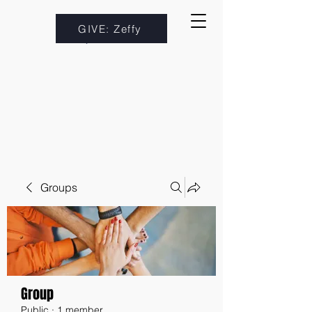
GIVE: Zeffy
Groups
Group
Public
·
1 member