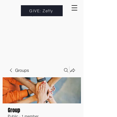
GIVE: Zeffy
Groups
Group
Public
·
1 member