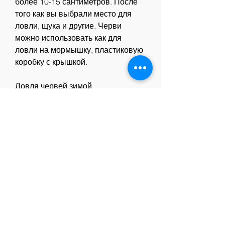
более 10-15 сантиметров. После 
того как вы выбрали место для 
ловли, щука и другие. Черви 
можно использовать как для 
ловли на мормышку, пластиковую 
коробку с крышкой.
Ловля червей зимой
Черви зимой могут быть найдены 
на различных глубинах, карп, 
например, что ловля на червей 
зимой – это бессмысленное 
занятие. В данной статье мы 
расскажем 
Смотрите статьи по теме ЛОВЛЯ 
НА ЧЕРВЕЙ ЗИМОЙ:
https://test.park-it.net/posts/553423-
rak-prostaty-stoimost-operacii.html