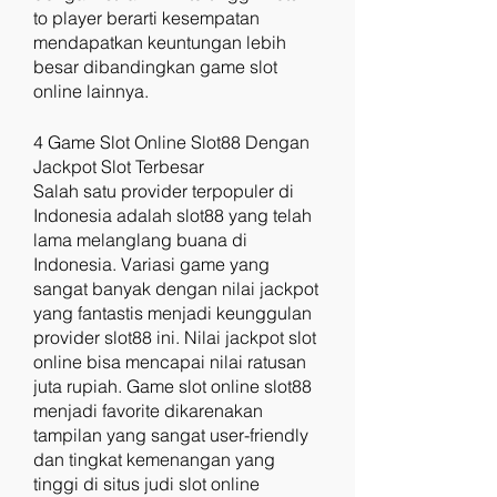
to player berarti kesempatan 
mendapatkan keuntungan lebih 
besar dibandingkan game slot 
online lainnya.
4 Game Slot Online Slot88 Dengan 
Jackpot Slot Terbesar
Salah satu provider terpopuler di 
Indonesia adalah slot88 yang telah 
lama melanglang buana di 
Indonesia. Variasi game yang 
sangat banyak dengan nilai jackpot 
yang fantastis menjadi keunggulan 
provider slot88 ini. Nilai jackpot slot 
online bisa mencapai nilai ratusan 
juta rupiah. Game slot online slot88 
menjadi favorite dikarenakan 
tampilan yang sangat user-friendly 
dan tingkat kemenangan yang 
tinggi di situs judi slot online 