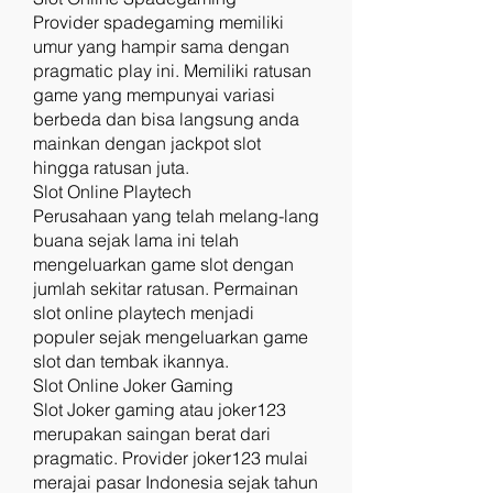
Provider spadegaming memiliki 
umur yang hampir sama dengan 
pragmatic play ini. Memiliki ratusan 
game yang mempunyai variasi 
berbeda dan bisa langsung anda 
mainkan dengan jackpot slot 
hingga ratusan juta.
Slot Online Playtech
Perusahaan yang telah melang-lang 
buana sejak lama ini telah 
mengeluarkan game slot dengan 
jumlah sekitar ratusan. Permainan 
slot online playtech menjadi 
populer sejak mengeluarkan game 
slot dan tembak ikannya.
Slot Online Joker Gaming
Slot Joker gaming atau joker123 
merupakan saingan berat dari 
pragmatic. Provider joker123 mulai 
merajai pasar Indonesia sejak tahun 