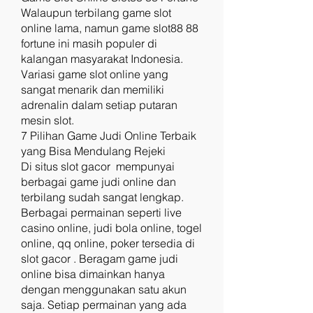
Walaupun terbilang game slot 
online lama, namun game slot88 88 
fortune ini masih populer di 
kalangan masyarakat Indonesia. 
Variasi game slot online yang 
sangat menarik dan memiliki 
adrenalin dalam setiap putaran 
mesin slot.
7 Pilihan Game Judi Online Terbaik 
yang Bisa Mendulang Rejeki
Di situs slot gacor  mempunyai 
berbagai game judi online dan 
terbilang sudah sangat lengkap. 
Berbagai permainan seperti live 
casino online, judi bola online, togel 
online, qq online, poker tersedia di 
slot gacor . Beragam game judi 
online bisa dimainkan hanya 
dengan menggunakan satu akun 
saja. Setiap permainan yang ada 