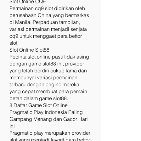
Slot Online CQ9
Permainan cq9 slot didirikan oleh 
perusahaan China yang bermarkas 
di Manila. Perpaduan tampilan, 
variasi permainan menjadi senjata 
cq9 untuk menggaet para bettor 
slot.
Slot Online Slot88
Pecinta slot online pasti tidak asing 
dengan game slot88 ini, provider 
yang telah berdiri cukup lama dan 
mempunyai variasi permainan 
terbaru dengan engine mereka 
yang cepat membuat para pemain 
betah dalam game slot88.
8 Daftar Game Slot Online 
Pragmatic Play Indonesia Paling 
Gampang Menang dan Gacor Hari 
Ini
Pragmatic play merupakan provider 
slot yang menjadi favorit para bettor 