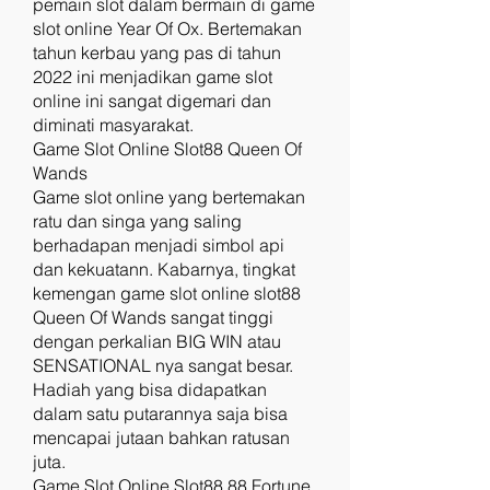
pemain slot dalam bermain di game 
slot online Year Of Ox. Bertemakan 
tahun kerbau yang pas di tahun 
2022 ini menjadikan game slot 
online ini sangat digemari dan 
diminati masyarakat.
Game Slot Online Slot88 Queen Of 
Wands
Game slot online yang bertemakan 
ratu dan singa yang saling 
berhadapan menjadi simbol api 
dan kekuatann. Kabarnya, tingkat 
kemengan game slot online slot88 
Queen Of Wands sangat tinggi 
dengan perkalian BIG WIN atau 
SENSATIONAL nya sangat besar. 
Hadiah yang bisa didapatkan 
dalam satu putarannya saja bisa 
mencapai jutaan bahkan ratusan 
juta.
Game Slot Online Slot88 88 Fortune