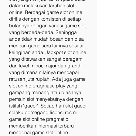
dalam melakukan taruhan slot 
online. Berbagai game slot online 
dirilis dengan konsisten di setiap 
bulannya dengan variasi game slot 
yang berbeda-beda. Sehingga 
anda tidak mudah bosan dan bisa 
mencari game seru lainnya sesuai 
keinginan anda. Jackpot slot online 
yang ditawarkan sangat beragam 
dari level minor, major dan grand 
yang dimana nilainya mencapai 
ratusan juta rupiah. Ada juga game 
slot online pragmatic play yang 
gampang menang atau biasanya 
pemain slot menyebutnya dengan 
istilah "gacor". Setiap hari slot gacor  
selaku pemegang lisensi resmi 
game slot online pragmatic 
memberikan informasi terbaru 
mengenai game slot online 