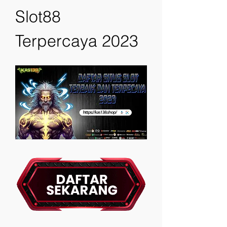
Slot88 
Terpercaya 2023 