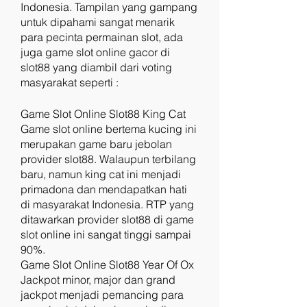
Indonesia. Tampilan yang gampang 
untuk dipahami sangat menarik 
para pecinta permainan slot, ada 
juga game slot online gacor di 
slot88 yang diambil dari voting 
masyarakat seperti :
Game Slot Online Slot88 King Cat
Game slot online bertema kucing ini 
merupakan game baru jebolan 
provider slot88. Walaupun terbilang 
baru, namun king cat ini menjadi 
primadona dan mendapatkan hati 
di masyarakat Indonesia. RTP yang 
ditawarkan provider slot88 di game 
slot online ini sangat tinggi sampai 
90%.
Game Slot Online Slot88 Year Of Ox
Jackpot minor, major dan grand 
jackpot menjadi pemancing para 