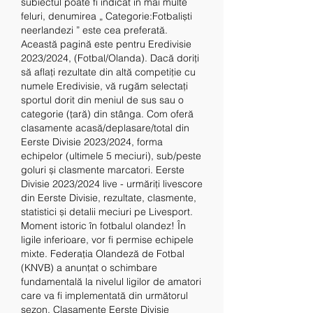
subiectul poate fi indicat în mai multe 
feluri, denumirea „ Categorie:Fotbaliști 
neerlandezi ” este cea preferată. 
Această pagină este pentru Eredivisie 
2023/2024, (Fotbal/Olanda). Dacă doriți 
să aflați rezultate din altă competiție cu 
numele Eredivisie, vă rugăm selectați 
sportul dorit din meniul de sus sau o 
categorie (țară) din stânga. Com oferă 
clasamente acasă/deplasare/total din 
Eerste Divisie 2023/2024, forma 
echipelor (ultimele 5 meciuri), sub/peste 
goluri și clasmente marcatori. Eerste 
Divisie 2023/2024 live - urmăriți livescore 
din Eerste Divisie, rezultate, clasmente, 
statistici și detalii meciuri pe Livesport. 
Moment istoric în fotbalul olandez! În 
ligile inferioare, vor fi permise echipele 
mixte. Federația Olandeză de Fotbal 
(KNVB) a anunțat o schimbare 
fundamentală la nivelul ligilor de amatori 
care va fi implementată din următorul 
sezon. Clasamente Eerste Divisie 