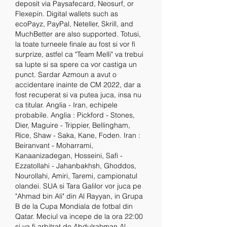
deposit via Paysafecard, Neosurf, or 
Flexepin. Digital wallets such as 
ecoPayz, PayPal, Neteller, Skrill, and 
MuchBetter are also supported. Totusi, 
la toate turneele finale au fost si vor fi 
surprize, astfel ca "Team Melli" va trebui 
sa lupte si sa spere ca vor castiga un 
punct. Sardar Azmoun a avut o 
accidentare inainte de CM 2022, dar a 
fost recuperat si va putea juca, insa nu 
ca titular. Anglia - Iran, echipele 
probabile. Anglia : Pickford - Stones, 
Dier, Maguire - Trippier, Bellingham, 
Rice, Shaw - Saka, Kane, Foden. Iran : 
Beiranvant - Moharrami, 
Kanaanizadegan, Hosseini, Safi - 
Ezzatollahi - Jahanbakhsh, Ghoddos, 
Nourollahi, Amiri, Taremi, campionatul 
olandei. SUA si Tara Galilor vor juca pe 
"Ahmad bin Ali" din Al Rayyan, in Grupa 
B de la Cupa Mondiala de fotbal din 
Qatar. Meciul va incepe de la ora 22:00 
si va fi arbitrat de Abdulrahman Al-