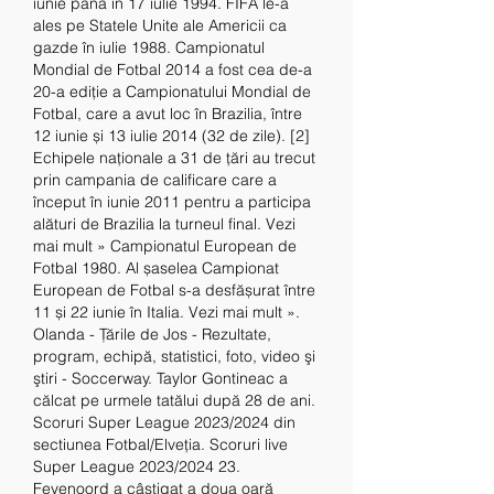
iunie până în 17 iulie 1994. FIFA le-a 
ales pe Statele Unite ale Americii ca 
gazde în iulie 1988. Campionatul 
Mondial de Fotbal 2014 a fost cea de-a 
20-a ediție a Campionatului Mondial de 
Fotbal, care a avut loc în Brazilia, între 
12 iunie și 13 iulie 2014 (32 de zile). [2] 
Echipele naționale a 31 de țări au trecut 
prin campania de calificare care a 
început în iunie 2011 pentru a participa 
alături de Brazilia la turneul final. Vezi 
mai mult » Campionatul European de 
Fotbal 1980. Al șaselea Campionat 
European de Fotbal s-a desfășurat între 
11 și 22 iunie în Italia. Vezi mai mult ». 
Olanda - Țările de Jos - Rezultate, 
program, echipă, statistici, foto, video şi 
ştiri - Soccerway. Taylor Gontineac a 
călcat pe urmele tatălui după 28 de ani. 
Scoruri Super League 2023/2024 din 
sectiunea Fotbal/Elveţia. Scoruri live 
Super League 2023/2024 23. 
Feyenoord a câştigat a doua oară 