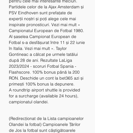
pentru cele mai interesante meciuri. 
Partidele celor de la Ajax Amsterdam și 
PSV Eindhoven sunt prefațate de 
experții noștri și poți alege cele mai 
inspirate pronosticuri. Vezi mai mult » 
Campionatul European de Fotbal 1980. 
Al șaselea Campionat European de 
Fotbal s-a desfășurat între 11 și 22 iunie 
în Italia. Vezi mai mult ». Taylor 
Gontineac a călcat pe urmele tatălui 
după 28 de ani. Rezultate LaLiga 
2023/2024 - scoruri Fotbal Spania - 
Flashscore. 100% bonus până la 200 
RON. Deschide un cont la bet365 azi și 
primești 100% bonus la depunere. 
A roundtrip airport shuttle is provided 
for a surcharge (available 24 hours), 
campionatul olandei.
(Redirecționat de la Lista campioanelor 
Olandei la fotbal) Campioanele Țărilor 
de Jos la fotbal sunt câștigătoarele 