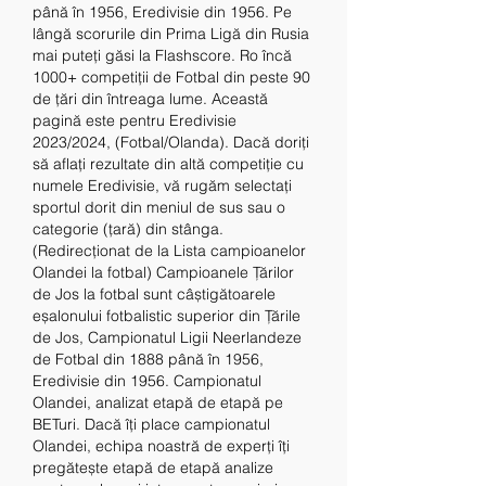
până în 1956, Eredivisie din 1956. Pe 
lângă scorurile din Prima Ligă din Rusia 
mai puteți găsi la Flashscore. Ro încă 
1000+ competiții de Fotbal din peste 90 
de țări din întreaga lume. Această 
pagină este pentru Eredivisie 
2023/2024, (Fotbal/Olanda). Dacă doriți 
să aflați rezultate din altă competiție cu 
numele Eredivisie, vă rugăm selectați 
sportul dorit din meniul de sus sau o 
categorie (țară) din stânga. 
(Redirecționat de la Lista campioanelor 
Olandei la fotbal) Campioanele Țărilor 
de Jos la fotbal sunt câștigătoarele 
eșalonului fotbalistic superior din Țările 
de Jos, Campionatul Ligii Neerlandeze 
de Fotbal din 1888 până în 1956, 
Eredivisie din 1956. Campionatul 
Olandei, analizat etapă de etapă pe 
BETuri. Dacă îți place campionatul 
Olandei, echipa noastră de experți îți 
pregătește etapă de etapă analize 