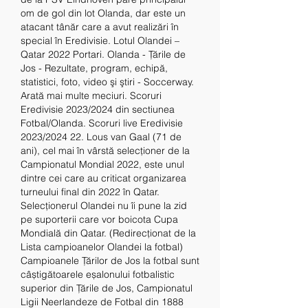
om de gol din lot Olanda, dar este un 
atacant tânăr care a avut realizări în 
special în Eredivisie. Lotul Olandei – 
Qatar 2022 Portari. Olanda - Țările de 
Jos - Rezultate, program, echipă, 
statistici, foto, video şi ştiri - Soccerway. 
Arată mai multe meciuri. Scoruri 
Eredivisie 2023/2024 din sectiunea 
Fotbal/Olanda. Scoruri live Eredivisie 
2023/2024 22. Lous van Gaal (71 de 
ani), cel mai în vârstă selecționer de la 
Campionatul Mondial 2022, este unul 
dintre cei care au criticat organizarea 
turneului final din 2022 în Qatar. 
Selecționerul Olandei nu îi pune la zid 
pe suporterii care vor boicota Cupa 
Mondială din Qatar. (Redirecționat de la 
Lista campioanelor Olandei la fotbal) 
Campioanele Țărilor de Jos la fotbal sunt 
câștigătoarele eșalonului fotbalistic 
superior din Țările de Jos, Campionatul 
Ligii Neerlandeze de Fotbal din 1888 