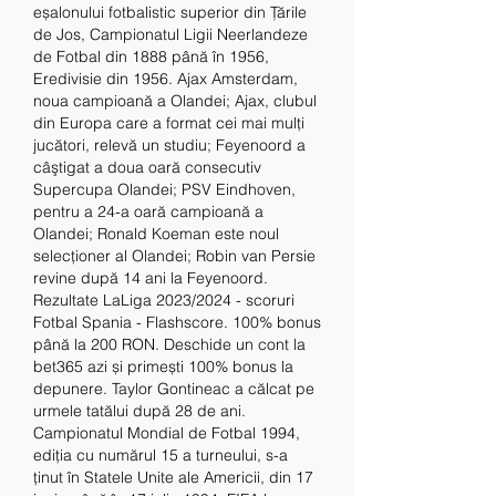
eșalonului fotbalistic superior din Țările 
de Jos, Campionatul Ligii Neerlandeze 
de Fotbal din 1888 până în 1956, 
Eredivisie din 1956. Ajax Amsterdam, 
noua campioană a Olandei; Ajax, clubul 
din Europa care a format cei mai mulţi 
jucători, relevă un studiu; Feyenoord a 
câştigat a doua oară consecutiv 
Supercupa Olandei; PSV Eindhoven, 
pentru a 24-a oară campioană a 
Olandei; Ronald Koeman este noul 
selecţioner al Olandei; Robin van Persie 
revine după 14 ani la Feyenoord. 
Rezultate LaLiga 2023/2024 - scoruri 
Fotbal Spania - Flashscore. 100% bonus 
până la 200 RON. Deschide un cont la 
bet365 azi și primești 100% bonus la 
depunere. Taylor Gontineac a călcat pe 
urmele tatălui după 28 de ani. 
Campionatul Mondial de Fotbal 1994, 
ediția cu numărul 15 a turneului, s-a 
ținut în Statele Unite ale Americii, din 17 