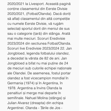
2020/2021 la Livesport. Această pagină 
conține clasamentul din Eerste Divisie 
2020/2021, (Fotbal/Olanda). Dacă doriți 
să aflați clasamentul din altă competiție 
cu numele Eerste Divisie, vă rugăm 
selectați sportul dorit din meniul de sus 
sau o categorie (țară) din stânga. Arată 
mai multe meciuri. Scoruri Eredivisie 
2023/2024 din sectiunea Fotbal/Olanda. 
Scoruri live Eredivisie 2023/2024 22. Jan 
Jongbloed, legenda fotbalului olandez, 
a decedat la vârsta de 82 de ani. Jan 
Jongbloed a bifat nu mai puține de 24 
de meciuri sub culorile echipei naționale 
ale Olandei. De asemenea, fostul portar 
olandez a fost vicecampion mondial în 
Germania (1974) și în Argentina, în 
1978. Argentina a învins Olanda la 
penaltiuri și merge mai departe în 
semifinale. Nahuel Molina (stânga) și 
Julian Alvarez (dreapta) din echipa 
Argentinei. Olanda - Țările de Jos - 