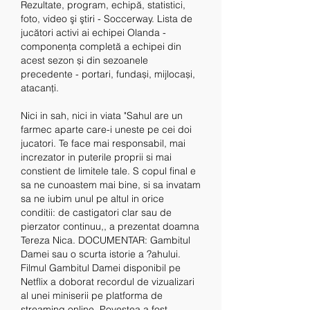
Rezultate, program, echipă, statistici, 
foto, video şi ştiri - Soccerway. Lista de 
jucători activi ai echipei Olanda - 
componența completă a echipei din 
acest sezon și din sezoanele 
precedente - portari, fundași, mijlocași, 
atacanți. 
Nici in sah, nici in viata "Sahul are un 
farmec aparte care-i uneste pe cei doi 
jucatori. Te face mai responsabil, mai 
increzator in puterile proprii si mai 
constient de limitele tale. S copul final e 
sa ne cunoastem mai bine, si sa invatam 
sa ne iubim unul pe altul in orice 
conditii: de castigatori clar sau de 
pierzator continuu,, a prezentat doamna 
Tereza Nica. DOCUMENTAR: Gambitul 
Damei sau o scurta istorie a ?ahului. 
Filmul Gambitul Damei disponibil pe 
Netflix a doborat recordul de vizualizari 
al unei miniserii pe platforma de 
streaming online. Povestea a fost 