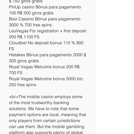
$ 750 giros grátis
PinUp casino Bônus para pagamento 
100 R$ 500 giros grátis
Booi Cassino Bônus para pagamento 
3000 % 700 free spins
LeoVegas For registration + first deposit 
200 R$ 1100 FS
Cloudbet No deposit bonus 110 % 900 
FS
Histakes Bônus para pagamento 2000 $ 
300 giros grátis
Royal Vegas Welcome bonus 200 R$ 
700 FS
Royal Vegas Welcome bonus 5000 btc 
250 free spins
<br>The mobile casino employs some 
of the most trustworthy banking 
solutions. We have to note that some 
payment options are local, meaning that 
only players from certain jurisdictions 
can use them. But the mobile gambling 
platform also supports plenty of global 