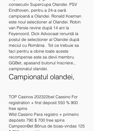
consecutiv Supercupa Olandei. PSV 
Eindhoven, pentru a 24-a oară 
campioană a Olandei. Ronald Koeman 
este noul selecţioner al Olandei. Robin 
van Persie revine după 14 ani la 
Feyenoord. Dick Advocaat renunță la 
postul de selecționer al Olandei după 
meciul cu România.  Tot ce trebuie sa 
faci pentru a obine toate aceste 
recompense este sa devii membru 
GGBet, apasand butonul Inscriere., 
campionatul olandei.
Campionatul olandei, 
TOP Casinos 202322bet Cassino For 
registration + first deposit 550 % 900 
free spins
Wild Cassino Para registro + primeiro 
depósito 790 $ 700 free spins
CampeonBet Bônus de boas-vindas 125 