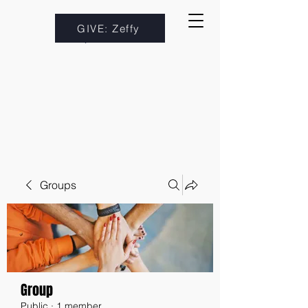
GIVE: Zeffy
Groups
Group
Public
·
1 member