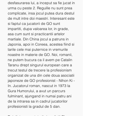
desfasurarea lui, a inceput sa fie jucat in 
urma cu peste 2. Regulile nu sunt prea 
complicate, insa jocul putea dura destul 
de mult intre doi maestri. Interesant este 
si faptul ca jucatorii de GO sunt 
impartiti, dupa valoarea lor, in grade, 
asa cum sunt si practicantii artelor 
martiale. Din China jocul a patruns in 
Japonia, apoi in Coreea, acestea fiind si 
tarile cele mai puternice in vremurile 
noastre in materie de GO. Noi, romanii, 
ne putem bucura ca il avem pe Catalin 
Taranu drept singurul european care a 
trecut testul de trecere la profesionism 
organizat de una din cele doua asociatii 
japoneze de GO profesionist - Nihon Ki - 
In. Jucatorul roman, nascut in 1973 la 
Gura Humorului, a avut un parcurs 
fulminant, ajungand in numai patru ani 
de la intrarea sa in cadrul jucatorilor 
profesionisti la gradul de 5 dan.