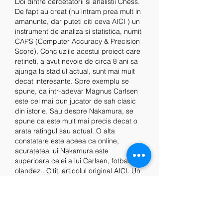
Doi dintre cercetatorii si analistii Chess. 
De fapt au creat (nu intram prea mult in 
amanunte, dar puteti citi ceva AICI ) un 
instrument de analiza si statistica, numit 
CAPS (Computer Accuracy & Precision 
Score). Concluziile acestui proiect care 
retineti, a avut nevoie de circa 8 ani sa 
ajunga la stadiul actual, sunt mai mult 
decat interesante. Spre exemplu se 
spune, ca intr-adevar Magnus Carlsen 
este cel mai bun jucator de sah clasic 
din istorie. Sau despre Nakamura, se 
spune ca este mult mai precis decat o 
arata ratingul sau actual. O alta 
constatare este aceea ca online, 
acuratetea lui Nakamura este 
superioara celei a lui Carlsen, fotbalul 
olandez.. Cititi articolul original AICI. Un 
alt articol foarte interesant, propune si 7 
motive pentru care trebuie sa nu ratati 
acest meci si vizionarea lui. In el gasiti si 
traseul parcurs de cei doi in fazele 
anterioare. Il puteti consulta AICI.