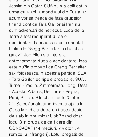
Jassim din Qatar. SUA nu s-a calificat in 
urma cu 4 ani la mondialul din Rusia iar 
acum vor sa treaca de faza grupelor, 
tinand cont ca Tara Galilor si Iran nu 
sunt adversari de netrecut. Luca de la 
Torre a fost recuperat dupa o 
accidentare la coapsa si este anuntat 
titular de Gregg Berhalter in duelul cu 
galezii. Joe Allen s-a intors la 
antrenamente dupa o accidentare, insa 
este pu?in probabil ca Gregg Berhalter 
sa-l foloseasca in aceasta partida. SUA 
- Tara Galilor, echipele probabile. SUA : 
Turner - Yedlin, Zimmerman, Long, Dest 
- Acosta, Adams, Del Torre - Reyna, 
Pepi, Pulisic. Biletul zilei cota 3 fotbal ' 
21. Selec?ionata americana a ajuns la 
Cupa Mondiala dupa un traseu destul 
de slab in preliminarii, ob?inand doar 
locul 3 in grupa de calificare din 
CONCACAF (14 meciuri: 7 victorii, 4 
remize, 3 infrangeri). Lotul pregatit de 