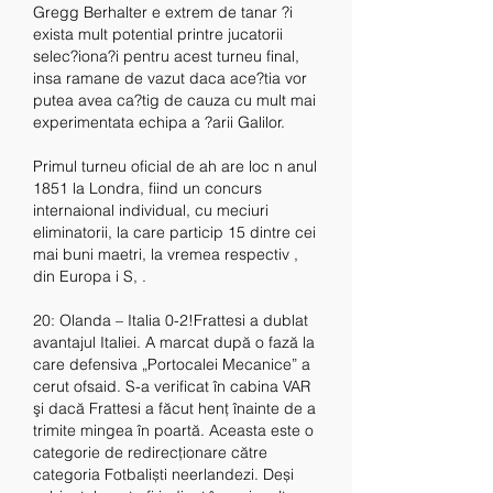
Gregg Berhalter e extrem de tanar ?i 
exista mult potential printre jucatorii 
selec?iona?i pentru acest turneu final, 
insa ramane de vazut daca ace?tia vor 
putea avea ca?tig de cauza cu mult mai 
experimentata echipa a ?arii Galilor.
Primul turneu oficial de ah are loc n anul 
1851 la Londra, fiind un concurs 
internaional individual, cu meciuri 
eliminatorii, la care particip 15 dintre cei 
mai buni maetri, la vremea respectiv , 
din Europa i S, .
20: Olanda – Italia 0-2!Frattesi a dublat 
avantajul Italiei. A marcat după o fază la 
care defensiva „Portocalei Mecanice” a 
cerut ofsaid. S-a verificat în cabina VAR 
şi dacă Frattesi a făcut henţ înainte de a 
trimite mingea în poartă. Aceasta este o 
categorie de redirecționare către 
categoria Fotbaliști neerlandezi. Deși 