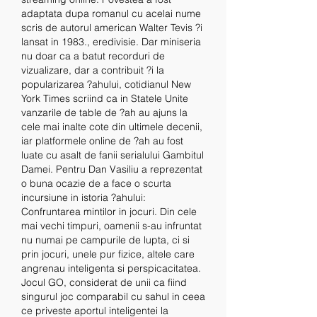
adaptata dupa romanul cu acelai nume 
scris de autorul american Walter Tevis ?i 
lansat in 1983., eredivisie. Dar miniseria 
nu doar ca a batut recorduri de 
vizualizare, dar a contribuit ?i la 
popularizarea ?ahului, cotidianul New 
York Times scriind ca in Statele Unite 
vanzarile de table de ?ah au ajuns la 
cele mai inalte cote din ultimele decenii, 
iar platformele online de ?ah au fost 
luate cu asalt de fanii serialului Gambitul 
Damei. Pentru Dan Vasiliu a reprezentat 
o buna ocazie de a face o scurta 
incursiune in istoria ?ahului: 
Confruntarea mintilor in jocuri. Din cele 
mai vechi timpuri, oamenii s-au infruntat 
nu numai pe campurile de lupta, ci si 
prin jocuri, unele pur fizice, altele care 
angrenau inteligenta si perspicacitatea. 
Jocul GO, considerat de unii ca fiind 
singurul joc comparabil cu sahul in ceea 
ce priveste aportul inteligentei la 