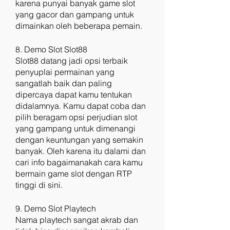
karena punyai banyak game slot 
yang gacor dan gampang untuk 
dimainkan oleh beberapa pemain.
8. Demo Slot Slot88
Slot88 datang jadi opsi terbaik 
penyuplai permainan yang 
sangatlah baik dan paling 
dipercaya dapat kamu tentukan 
didalamnya. Kamu dapat coba dan 
pilih beragam opsi perjudian slot 
yang gampang untuk dimenangi 
dengan keuntungan yang semakin 
banyak. Oleh karena itu dalami dan 
cari info bagaimanakah cara kamu 
bermain game slot dengan RTP 
tinggi di sini.
9. Demo Slot Playtech
Nama playtech sangat akrab dan 