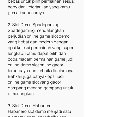
bebas untuk pilih permainan sesuai 
hoby dan ketertarikan yang kamu 
gemari sebenarnya.
2. Slot Demo Spadegaming
Spadegaming mendatangkan 
perjudian online game slot demo 
yang hebat dan modern dengan 
opsi koleksi permainan yang super 
lengkap. Kamu dapat pilih dan 
coba macam permainan game judi 
online demo slot online gacor 
terpercaya dan terbaik didalamnya. 
Bahkan juga banyak opsi judi 
online game slot yang gacor 
gampang menang gampang untuk 
dimenangkan.
3. Slot Demo Habanero
Habanero slot demo menjadi satu 