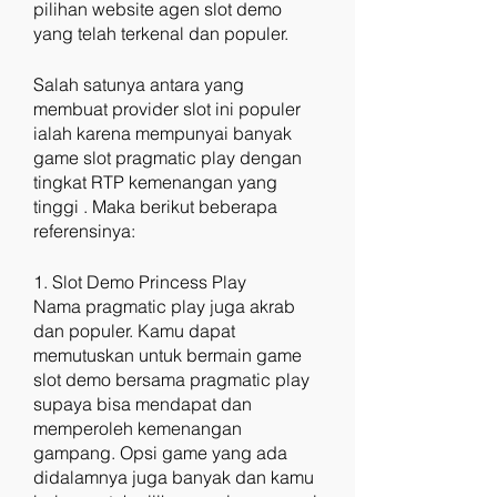
pilihan website agen slot demo 
yang telah terkenal dan populer.
Salah satunya antara yang 
membuat provider slot ini populer 
ialah karena mempunyai banyak 
game slot pragmatic play dengan 
tingkat RTP kemenangan yang 
tinggi . Maka berikut beberapa 
referensinya:
1. Slot Demo Princess Play
Nama pragmatic play juga akrab 
dan populer. Kamu dapat 
memutuskan untuk bermain game 
slot demo bersama pragmatic play 
supaya bisa mendapat dan 
memperoleh kemenangan 
gampang. Opsi game yang ada 
didalamnya juga banyak dan kamu 