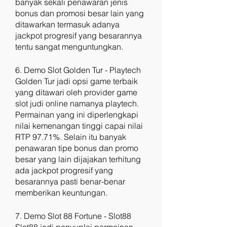
banyak sekali penawaran jenis 
bonus dan promosi besar lain yang 
ditawarkan termasuk adanya 
jackpot progresif yang besarannya 
tentu sangat menguntungkan.
6. Demo Slot Golden Tur - Playtech
Golden Tur jadi opsi game terbaik 
yang ditawari oleh provider game 
slot judi online namanya playtech. 
Permainan yang ini diperlengkapi 
nilai kemenangan tinggi capai nilai 
RTP 97.71%. Selain itu banyak 
penawaran tipe bonus dan promo 
besar yang lain dijajakan terhitung 
ada jackpot progresif yang 
besarannya pasti benar-benar 
memberikan keuntungan.
7. Demo Slot 88 Fortune - Slot88