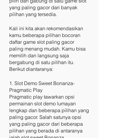
pilih dan gabung di satu game slot 
yang paling gacor dari banyak 
pilihan yang tersedia.
Kali ini kita akan rekomendasikan 
kamu beberapa pilihan bocoran 
daftar game slot paling gacor 
paling menang mudah. Kamu bisa 
memilih dan langsung saja 
bergabung di satu pilihan itu. 
Berikut diantaranya:
1. Slot Demo Sweet Bonanza- 
Pragmatic Play
Pragmatic play tawarkan opsi 
permainan slot demo lumayan 
lengkap dan beberapa pilihan yang 
paling gacor. Salah satunya opsi 
yang paling gacor dari beberapa 
pilihan yang berada di antaranya 
ialah slot sweet Bonanza. 