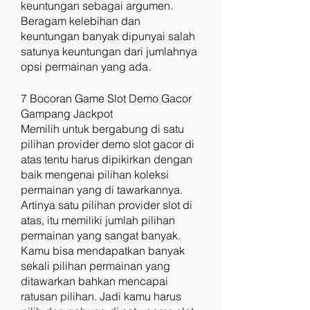
keuntungan sebagai argumen. 
Beragam kelebihan dan 
keuntungan banyak dipunyai salah 
satunya keuntungan dari jumlahnya 
opsi permainan yang ada.
7 Bocoran Game Slot Demo Gacor 
Gampang Jackpot
Memilih untuk bergabung di satu 
pilihan provider demo slot gacor di 
atas tentu harus dipikirkan dengan 
baik mengenai pilihan koleksi 
permainan yang di tawarkannya. 
Artinya satu pilihan provider slot di 
atas, itu memiliki jumlah pilihan 
permainan yang sangat banyak. 
Kamu bisa mendapatkan banyak 
sekali pilihan permainan yang 
ditawarkan bahkan mencapai 
ratusan pilihan. Jadi kamu harus 