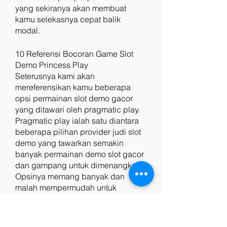
yang sekiranya akan membuat 
kamu selekasnya cepat balik 
modal.
10 Referensi Bocoran Game Slot 
Demo Princess Play
Seterusnya kami akan 
mereferensikan kamu beberapa 
opsi permainan slot demo gacor 
yang ditawari oleh pragmatic play. 
Pragmatic play ialah satu diantara 
beberapa pilihan provider judi slot 
demo yang tawarkan semakin 
banyak permainan demo slot gacor 
dan gampang untuk dimenangkan. 
Opsinya memang banyak dan 
malah mempermudah untuk 
beberapa pemain pilih memainkan 
permainan slot di opsi mana saja. 
Permainan demo slot gacor dan 