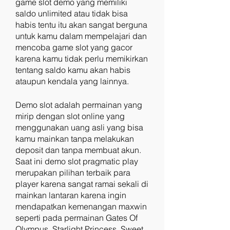
game slot demo yang memiliki 
saldo unlimited atau tidak bisa 
habis tentu itu akan sangat berguna 
untuk kamu dalam mempelajari dan 
mencoba game slot yang gacor 
karena kamu tidak perlu memikirkan 
tentang saldo kamu akan habis 
ataupun kendala yang lainnya.
Demo slot adalah permainan yang 
mirip dengan slot online yang 
menggunakan uang asli yang bisa 
kamu mainkan tanpa melakukan 
deposit dan tanpa membuat akun. 
Saat ini demo slot pragmatic play 
merupakan pilihan terbaik para 
player karena sangat ramai sekali di 
mainkan lantaran karena ingin 
mendapatkan kemenangan maxwin 
seperti pada permainan Gates Of 
Olympus, Starlight Princess, Sweet 