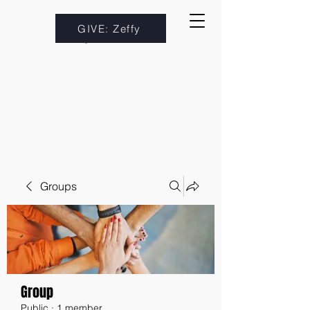
GIVE: Zeffy
Groups
Group
Public
·
1 member