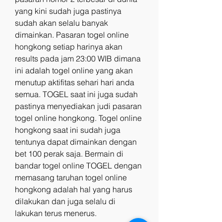
yang kini sudah juga pastinya 
sudah akan selalu banyak 
dimainkan. Pasaran togel online 
hongkong setiap harinya akan 
results pada jam 23:00 WIB dimana 
ini adalah togel online yang akan 
menutup aktifitas sehari hari anda 
semua. TOGEL saat ini juga sudah 
pastinya menyediakan judi pasaran 
togel online hongkong. Togel online 
hongkong saat ini sudah juga 
tentunya dapat dimainkan dengan 
bet 100 perak saja. Bermain di 
bandar togel online TOGEL dengan 
memasang taruhan togel online 
hongkong adalah hal yang harus 
dilakukan dan juga selalu di 
lakukan terus menerus.