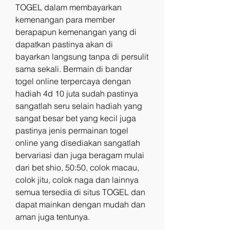
TOGEL dalam membayarkan 
kemenangan para member 
berapapun kemenangan yang di 
dapatkan pastinya akan di 
bayarkan langsung tanpa di persulit 
sama sekali. Bermain di bandar 
togel online terpercaya dengan 
hadiah 4d 10 juta sudah pastinya 
sangatlah seru selain hadiah yang 
sangat besar bet yang kecil juga 
pastinya jenis permainan togel 
online yang disediakan sangatlah 
bervariasi dan juga beragam mulai 
dari bet shio, 50:50, colok macau, 
colok jitu, colok naga dan lainnya 
semua tersedia di situs TOGEL dan 
dapat mainkan dengan mudah dan 
aman juga tentunya.