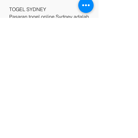
TOGEL SYDNEY
Pasaran togel online Sydney adalah 
pasaran togel online nomor 4 
terbanyak dimainkan dan juga akan 
results data keluaran pada jam 
13:50 WIB sehingga bisa di 
pastikan semua togelers yang 
bermain di pasaran togel online 
Sydney bermain dan memasang 
taruhan pada jam makan siang jam 
12 siang. Togel online Sydney ini 
juga sudah tentunya merupakan 
bandar togel terpercaya yang 
menyediakan pasar togel online 
Sydney untuk togelers Indonesia 
dan dapat dimainkan secara resmi.