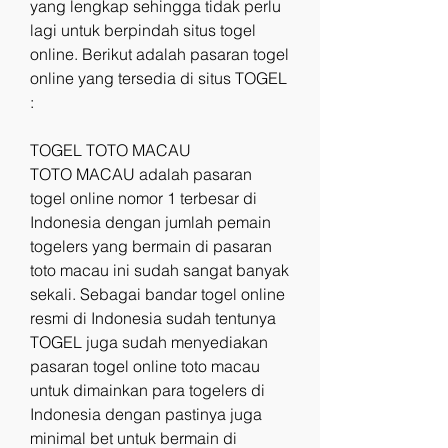
yang lengkap sehingga tidak perlu 
lagi untuk berpindah situs togel 
online. Berikut adalah pasaran togel 
online yang tersedia di situs TOGEL 
:
TOGEL TOTO MACAU
TOTO MACAU adalah pasaran 
togel online nomor 1 terbesar di 
Indonesia dengan jumlah pemain 
togelers yang bermain di pasaran 
toto macau ini sudah sangat banyak 
sekali. Sebagai bandar togel online 
resmi di Indonesia sudah tentunya 
TOGEL juga sudah menyediakan 
pasaran togel online toto macau 
untuk dimainkan para togelers di 
Indonesia dengan pastinya juga 
minimal bet untuk bermain di 