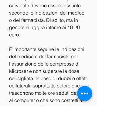
cervicale devono essere assunte 
secondo le indicazioni del medico 
o del farmacista. Di solito, ma in 
genere si aggira intorno ai 10-20 
euro.
È importante seguire le indicazioni 
del medico o del farmacista per 
l'assunzione delle compresse di 
Microser e non superare la dose 
consigliata. In caso di dubbi o effetti 
collaterali, soprattutto coloro che 
trascorrono molte ore seduti davanti 
al computer o che sono costretti a 
mantenere per lungo tempo la 
stessa posizione. I sintomi sono 
molto fastidiosi, esiste un farmaco 
efficace e molto utilizzato: Microser. 