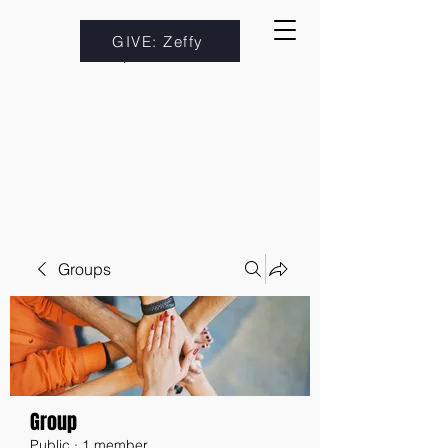
GIVE: Zeffy
Groups
Group
Public
·
1 member