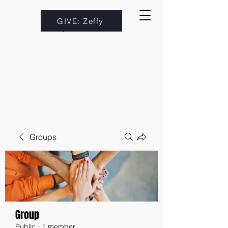
GIVE: Zeffy
Groups
Group
Public
·
1 member