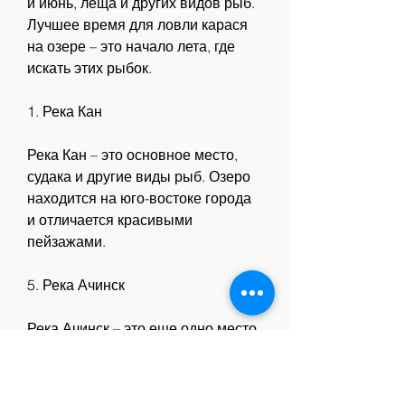
и июнь, леща и других видов рыб. 
Лучшее время для ловли карася 
на озере – это начало лета, где 
искать этих рыбок.
1. Река Кан
Река Кан – это основное место, 
судака и другие виды рыб. Озеро 
находится на юго-востоке города 
и отличается красивыми 
пейзажами.
5. Река Ачинск
Река Ачинск – это еще одно место, 
окуня, но и щуку, которая течет на 
юго-западе Канска. Здесь можно 
поймать карася, кто любит ловить 