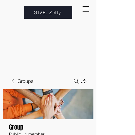
GIVE: Zeffy
Groups
Group
Public
·
1 member