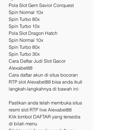
Pola Slot Gem Savior Conquest
Spin Normal 10x
Spin Turbo 80x
Spin Turbo 10x
Pola Slot Dragon Hatch
Spin Normal 10x
Spin Turbo 80x
Spin Turbo 30x
Cara Daftar Judi Slot Gacor 
Alexabet88
Cara daftar akun di situs bocoran 
RTP slot Alexabet88 bisa anda ikuti 
langkah-langkahnya di bawah ini:
Pastikan anda telah membuka situs 
resmi slot RTP live Alexabet88
Klik tombol DAFTAR yang tersedia 
di bilah menu