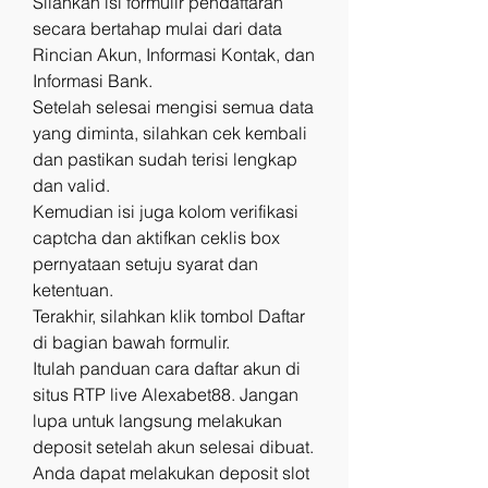
Silahkan isi formulir pendaftaran 
secara bertahap mulai dari data 
Rincian Akun, Informasi Kontak, dan 
Informasi Bank.
Setelah selesai mengisi semua data 
yang diminta, silahkan cek kembali 
dan pastikan sudah terisi lengkap 
dan valid.
Kemudian isi juga kolom verifikasi 
captcha dan aktifkan ceklis box 
pernyataan setuju syarat dan 
ketentuan.
Terakhir, silahkan klik tombol Daftar 
di bagian bawah formulir.
Itulah panduan cara daftar akun di 
situs RTP live Alexabet88. Jangan 
lupa untuk langsung melakukan 
deposit setelah akun selesai dibuat. 
Anda dapat melakukan deposit slot 