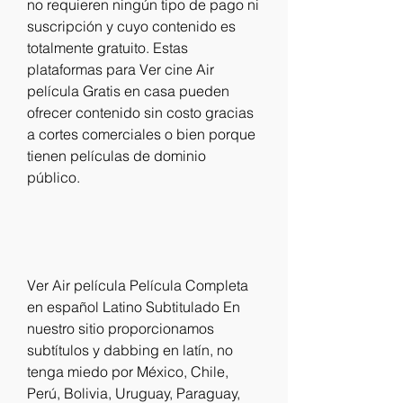
no requieren ningún tipo de pago ni 
suscripción y cuyo contenido es 
totalmente gratuito. Estas 
plataformas para Ver cine Air 
película Gratis en casa pueden 
ofrecer contenido sin costo gracias 
a cortes comerciales o bien porque 
tienen películas de dominio 
público.
Ver Air película Película Completa 
en español Latino Subtitulado En 
nuestro sitio proporcionamos 
subtítulos y dabbing en latín, no 
tenga miedo por México, Chile, 
Perú, Bolivia, Uruguay, Paraguay, 