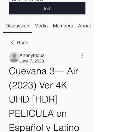
Join
Discussion
Media
Members
About
Back
Anonymous
June 7, 2023
Cuevana 3— Air 
(2023) Ver 4K 
UHD [HDR] 
PELICULA en 
Español y Latino