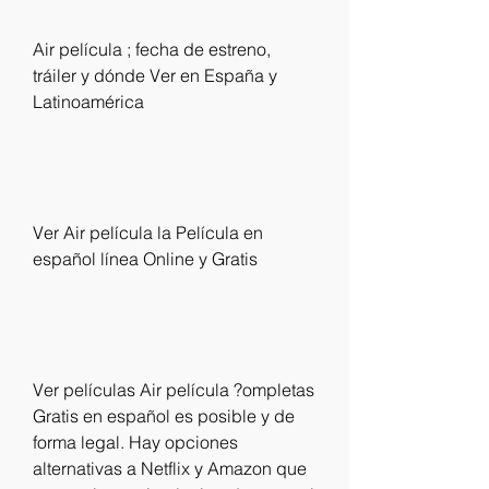
Air película ; fecha de estreno, 
tráiler y dónde Ver en España y 
Latinoamérica
Ver Air película la Película en 
español línea Online y Gratis
Ver películas Air película ?ompletas 
Gratis en español es posible y de 
forma legal. Hay opciones 
alternativas a Netflix y Amazon que 