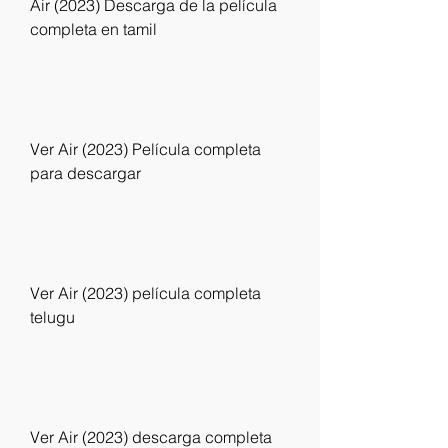
Air (2023) Descarga de la película 
completa en tamil
Ver Air (2023) Película completa 
para descargar
Ver Air (2023) película completa 
telugu
Ver Air (2023) descarga completa 