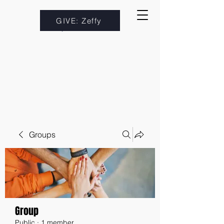
GIVE: Zeffy
Groups
Group
Public
·
1 member