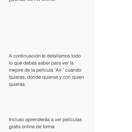
A continuación te detallamos todo 
lo que debes saber para ver la 
mejore de la película ‘Air ’ cuando 
quieras, donde quieras y con quien 
quieras. 
Incluso aprenderás a ver películas 
gratis online de forma 