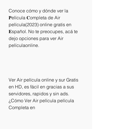
Conoce cómo y dónde ver la 
𝐏elícula 𝐂ompleta de Air 
película(2023) online gratis en 
𝐄spañol. No te preocupes, acá te 
dejo opciones para ver Air 
películaonline.
Ver Air película online y sur Gratis 
en HD, es fácil en gracias a sus 
servidores, rapidos y sin ads. 
¿Cómo Ver Air película película 
Completa en