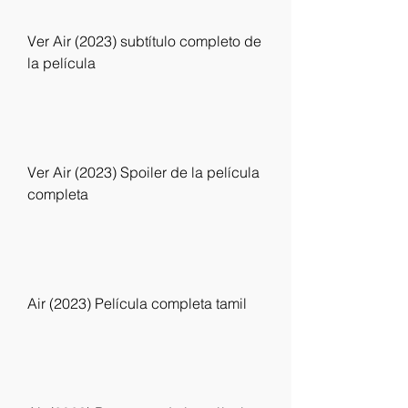
Ver Air (2023) subtítulo completo de 
la película
Ver Air (2023) Spoiler de la película 
completa
Air (2023) Película completa tamil