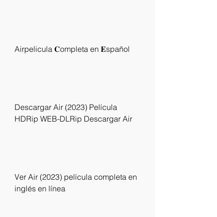
Airpelicula 𝐂ompleta en 𝐄spañol
Descargar Air (2023) Película 
HDRip WEB-DLRip Descargar Air
Ver Air (2023) película completa en 
inglés en línea