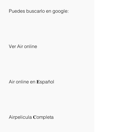
Puedes buscarlo en google:
Ver Air online
Air online en 𝐄spañol
Airpelicula 𝐂ompleta