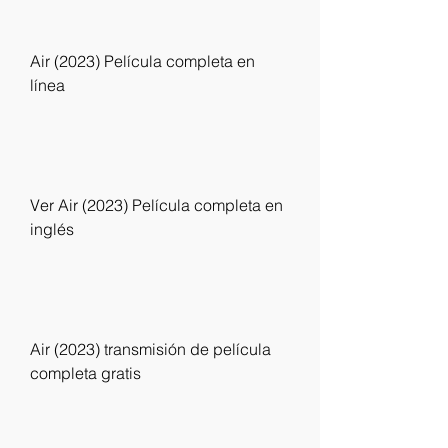
Air (2023) Película completa en 
línea
Ver Air (2023) Película completa en 
inglés
Air (2023) transmisión de película 
completa gratis