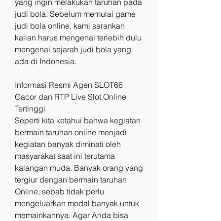
yang ingin melakukan taruhan pada 
judi bola. Sebelum memulai game 
judi bola online, kami sarankan 
kalian harus mengenal terlebih dulu 
mengenai sejarah judi bola yang 
ada di Indonesia.
Informasi Resmi Agen SLOT66 
Gacor dan RTP Live Slot Online 
Tertinggi
Seperti kita ketahui bahwa kegiatan 
bermain taruhan online menjadi 
kegiatan banyak diminati oleh 
masyarakat saat ini terutama 
kalangan muda. Banyak orang yang 
tergiur dengan bermain taruhan 
Online, sebab tidak perlu 
mengeluarkan modal banyak untuk 
memainkannya. Agar Anda bisa 