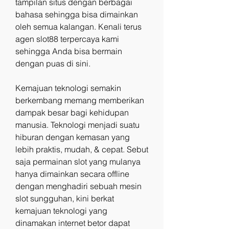
tampilan situs dengan berbagai 
bahasa sehingga bisa dimainkan 
oleh semua kalangan. Kenali terus 
agen slot88 terpercaya kami 
sehingga Anda bisa bermain 
dengan puas di sini.
Kemajuan teknologi semakin 
berkembang memang memberikan 
dampak besar bagi kehidupan 
manusia. Teknologi menjadi suatu 
hiburan dengan kemasan yang 
lebih praktis, mudah, & cepat. Sebut 
saja permainan slot yang mulanya 
hanya dimainkan secara offline 
dengan menghadiri sebuah mesin 
slot sungguhan, kini berkat 
kemajuan teknologi yang 
dinamakan internet betor dapat 