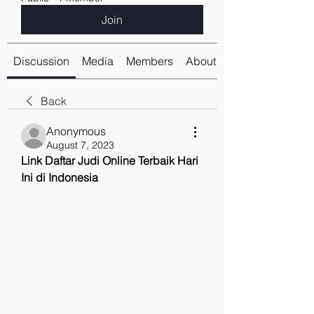
Join
Discussion
Media
Members
About
Back
Anonymous
August 7, 2023
Link Daftar Judi Online Terbaik Hari 
Ini di Indonesia