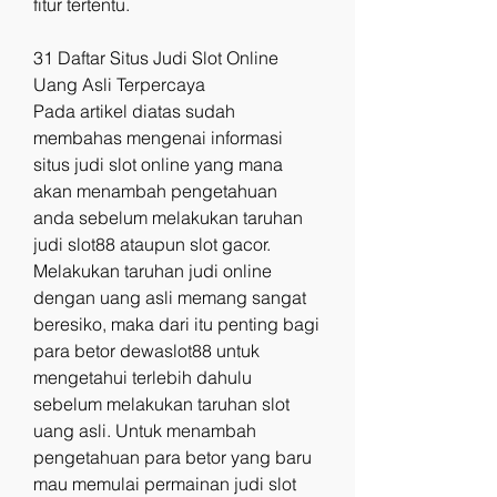
fitur tertentu.
31 Daftar Situs Judi Slot Online 
Uang Asli Terpercaya
Pada artikel diatas sudah 
membahas mengenai informasi 
situs judi slot online yang mana 
akan menambah pengetahuan 
anda sebelum melakukan taruhan 
judi slot88 ataupun slot gacor. 
Melakukan taruhan judi online 
dengan uang asli memang sangat 
beresiko, maka dari itu penting bagi 
para betor dewaslot88 untuk 
mengetahui terlebih dahulu 
sebelum melakukan taruhan slot 
uang asli. Untuk menambah 
pengetahuan para betor yang baru 
mau memulai permainan judi slot 