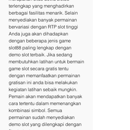
terlengkap yang menghadirkan 
berbagai fasilitas menarik. Selain 
menyediakan banyak permainan 
bervariasi dengan RTP slot tinggi 
Anda juga akan dihadapkan 
dengan beberapa jenis game 
slot88 paling lengkap dengan 
demo slot terbaik. Jika sedang 
membutuhkan latihan untuk bermain 
game slot secara gratis tentu 
dengan memanfaatkan permainan 
gratisan ini anda bisa melakukan 
kegiatan latihan sebaik mungkin. 
Pemain akan mendapatkan banyak 
cara tertentu dalam memenangkan 
kombinasi simbol. Semua 
permainan sudah menyediakan 
demo slot yang dilengkapi dengan 