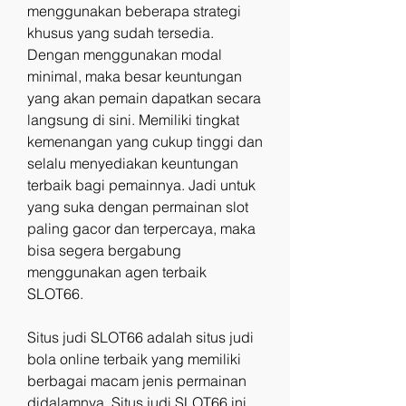
menggunakan beberapa strategi 
khusus yang sudah tersedia. 
Dengan menggunakan modal 
minimal, maka besar keuntungan 
yang akan pemain dapatkan secara 
langsung di sini. Memiliki tingkat 
kemenangan yang cukup tinggi dan 
selalu menyediakan keuntungan 
terbaik bagi pemainnya. Jadi untuk 
yang suka dengan permainan slot 
paling gacor dan terpercaya, maka 
bisa segera bergabung 
menggunakan agen terbaik 
SLOT66.
Situs judi SLOT66 adalah situs judi 
bola online terbaik yang memiliki 
berbagai macam jenis permainan 
didalamnya. Situs judi SLOT66 ini 