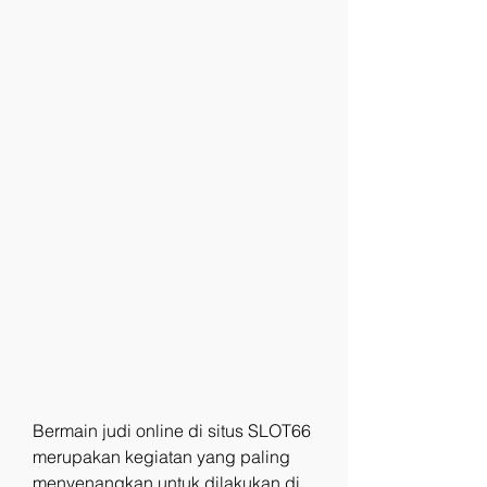
Bermain judi online di situs SLOT66 
merupakan kegiatan yang paling 
menyenangkan untuk dilakukan di 