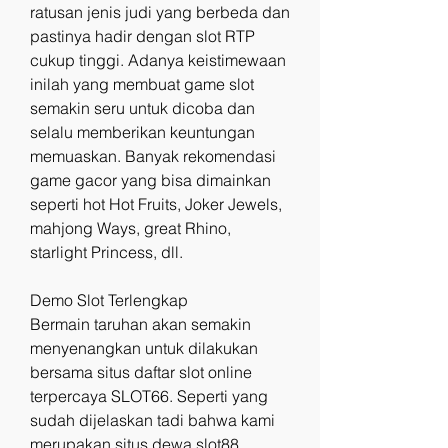
ratusan jenis judi yang berbeda dan 
pastinya hadir dengan slot RTP 
cukup tinggi. Adanya keistimewaan 
inilah yang membuat game slot 
semakin seru untuk dicoba dan 
selalu memberikan keuntungan 
memuaskan. Banyak rekomendasi 
game gacor yang bisa dimainkan 
seperti hot Hot Fruits, Joker Jewels, 
mahjong Ways, great Rhino, 
starlight Princess, dll.
Demo Slot Terlengkap
Bermain taruhan akan semakin 
menyenangkan untuk dilakukan 
bersama situs daftar slot online 
terpercaya SLOT66. Seperti yang 
sudah dijelaskan tadi bahwa kami 
merupakan situs dewa slot88 