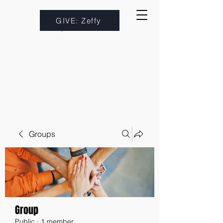
GIVE: Zeffy
Groups
Group
Public
·
1 member