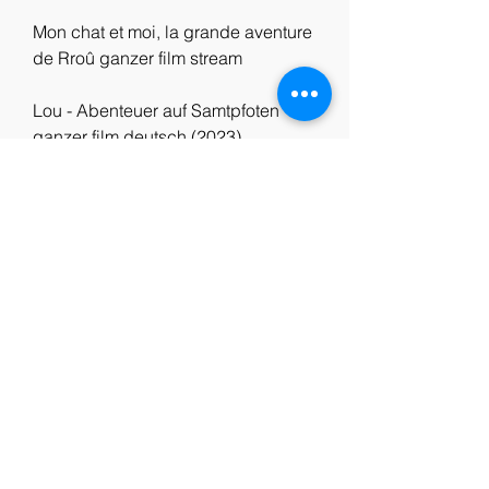
Mon chat et moi, la grande aventure 
de Rroû ganzer film stream
Lou - Abenteuer auf Samtpfoten 
ganzer film deutsch (2023)
Lou - Abenteuer auf Samtpfoten 
ganzer film deutsch kinox
Lou - Abenteuer auf Samtpfoten 
ganzer film (2023) Kostenlos
Lou - Abenteuer auf Samtpfoten 
ganzer film Online Kostenlos
Lou - Abenteuer auf Samtpfoten 
ganzer film Streaming Kostenfreier