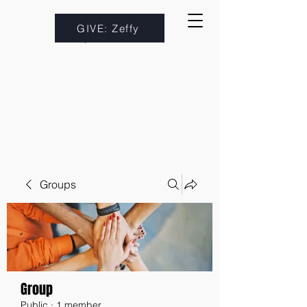
GIVE: Zeffy
Groups
Group
Public
·
1 member