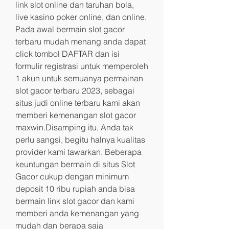
link slot online dan taruhan bola, 
live kasino poker online, dan online. 
Pada awal bermain slot gacor 
terbaru mudah menang anda dapat 
click tombol DAFTAR dan isi 
formulir registrasi untuk memperoleh 
1 akun untuk semuanya permainan 
slot gacor terbaru 2023, sebagai 
situs judi online terbaru kami akan 
memberi kemenangan slot gacor 
maxwin.Disamping itu, Anda tak 
perlu sangsi, begitu halnya kualitas 
provider kami tawarkan. Beberapa 
keuntungan bermain di situs Slot 
Gacor cukup dengan minimum 
deposit 10 ribu rupiah anda bisa 
bermain link slot gacor dan kami 
memberi anda kemenangan yang 
mudah dan berapa saja 