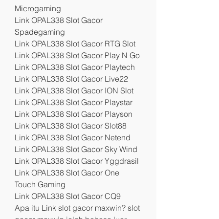
Microgaming
Link OPAL338 Slot Gacor 
Spadegaming
Link OPAL338 Slot Gacor RTG Slot
Link OPAL338 Slot Gacor Play N Go
Link OPAL338 Slot Gacor Playtech
Link OPAL338 Slot Gacor Live22
Link OPAL338 Slot Gacor ION Slot
Link OPAL338 Slot Gacor Playstar
Link OPAL338 Slot Gacor Playson
Link OPAL338 Slot Gacor Slot88
Link OPAL338 Slot Gacor Netend
Link OPAL338 Slot Gacor Sky Wind
Link OPAL338 Slot Gacor Yggdrasil
Link OPAL338 Slot Gacor One 
Touch Gaming
Link OPAL338 Slot Gacor CQ9
Apa itu Link slot gacor maxwin? slot 