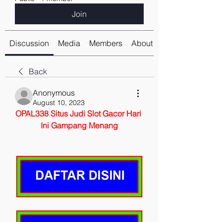
Join
Discussion
Media
Members
About
Back
Anonymous
August 10, 2023
OPAL338 Situs Judi Slot Gacor Hari 
Ini Gampang Menang