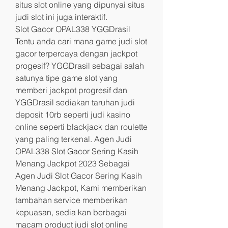
situs slot online yang dipunyai situs 
judi slot ini juga interaktif.
Slot Gacor OPAL338 YGGDrasil
Tentu anda cari mana game judi slot 
gacor terpercaya dengan jackpot 
progesif? YGGDrasil sebagai salah 
satunya tipe game slot yang 
memberi jackpot progresif dan 
YGGDrasil sediakan taruhan judi 
deposit 10rb seperti judi kasino 
online seperti blackjack dan roulette 
yang paling terkenal. Agen Judi 
OPAL338 Slot Gacor Sering Kasih 
Menang Jackpot 2023 Sebagai 
Agen Judi Slot Gacor Sering Kasih 
Menang Jackpot, Kami memberikan 
tambahan service memberikan 
kepuasan, sedia kan berbagai 
macam product judi slot online 