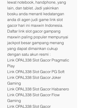
lewat notebook, handphone, yang 
lain, dan tablet. Jadi yakinkan 
bosku anda menanti kedatangan 
anda di agen judi game link slot 
gacor hari ini maxwin Indonesia. 
Daftar link slot gacor gampang 
maxwin paling populer mempunyai 
jackpot besar gampang menang 
yang dapat dimainkan cukup 
dengan satu akun resmi :
Link OPAL338 Slot Gacor Pragmatic 
Play
Link OPAL338 Slot Gacor PG Soft
Link OPAL338 Slot Gacor Joker 
Gaming
Link OPAL338 Slot Gacor Habanero
Link OPAL338 Slot Gacor Flow 
Gaming
Link OPAL338 Slot Gacor 