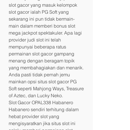
slot gacor yang masuk kelompok 
slot gacor ialah PG Soft yang 
sekarang ini pun tidak bermain-
main dalam memberi bonus slot 
mega jackpot spektakuler. Apa lagi 
provider judi slot ini telah 
mempunyai beberapa ratus 
permainan slot gacor gampang 
menang dengan beragam topik 
yang membahagiakan dan menarik. 
Anda pasti tidak pernah jemu 
mainkan opsi situs slot gacor PG 
Soft seperti Mahjong Ways, Treasure 
of Aztec, dan Lucky Neko.
Slot Gacor OPAL338 Habanero
Habanero sendiri terhitung dalam 
hebat provider slot yang 
mengisyaratkan jika situs slot ini 