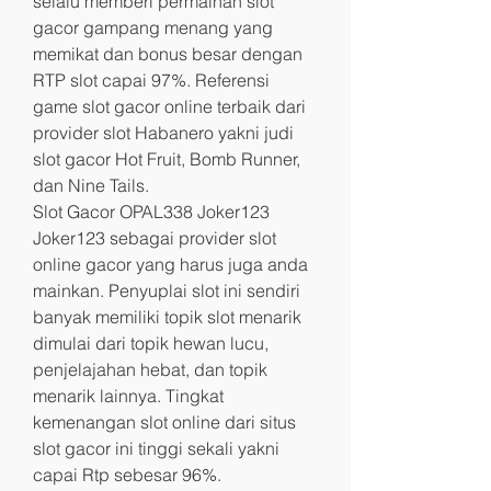
selalu memberi permainan slot 
gacor gampang menang yang 
memikat dan bonus besar dengan 
RTP slot capai 97%. Referensi 
game slot gacor online terbaik dari 
provider slot Habanero yakni judi 
slot gacor Hot Fruit, Bomb Runner, 
dan Nine Tails.
Slot Gacor OPAL338 Joker123
Joker123 sebagai provider slot 
online gacor yang harus juga anda 
mainkan. Penyuplai slot ini sendiri 
banyak memiliki topik slot menarik 
dimulai dari topik hewan lucu, 
penjelajahan hebat, dan topik 
menarik lainnya. Tingkat 
kemenangan slot online dari situs 
slot gacor ini tinggi sekali yakni 
capai Rtp sebesar 96%.