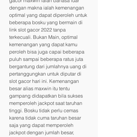
gacor maxwin ialah bahasa luar 
dengan makna ialah kemenangan 
optimal yang dapat diperoleh untuk 
beberapa bosku yang bermain di 
link slot gacor 2022 tanpa 
terkecuali. Bukan Main, optimal 
kemenangan yang dapat kamu 
peroleh bisa juga capai beberapa 
puluh sampai beberapa ratus juta 
bergantung dari jumlahnya uang di 
pertanggungkan untuk diputar di 
slot gacor hari ini. Kemenangan 
besar alias maxwin itu tentu 
gampang didapatkan bila sukses 
memperoleh jackpot saat taruhan 
tinggi. Bosku tidak perlu cemas 
karena tidak cuma taruhan besar 
saja yang dapat memperoleh 
jackpot dengan jumlah besar, 