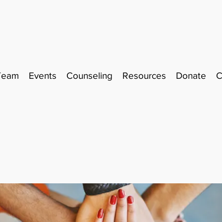
Team
Events
Counseling
Resources
Donate
C