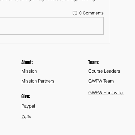
0 Comments
About:
Team:
Mission
Course Leaders
Mission Partners
GWFW Team
GWFW Huntsville
Give:
Paypal
Zeffy