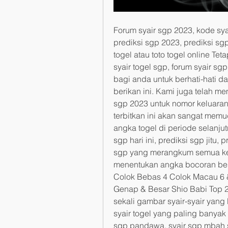
Forum syair sgp 2023, kode syai
prediksi sgp 2023, prediksi sgp 
togel atau toto togel online Te
syair togel sgp, forum syair sgp
bagi anda untuk berhati-hati d
berikan ini. Kami juga telah me
sgp 2023 untuk nomor keluaran s
terbitkan ini akan sangat me
angka togel di periode selanjut
sgp hari ini, prediksi sgp jitu, 
sgp yang merangkum semua kel
menentukan angka bocoran berik
Colok Bebas 4 Colok Macau 6 & 
Genap & Besar Shio Babi Top 
sekali gambar syair-syair yang 
syair togel yang paling banyak 
sgp pandawa, syair sgp mbah s