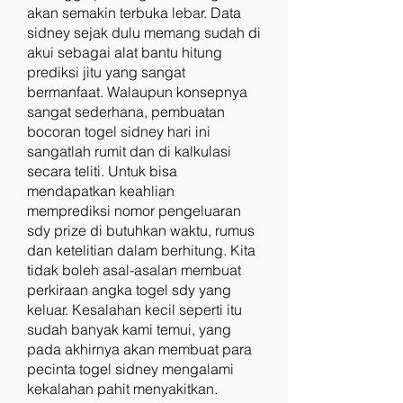
akan semakin terbuka lebar. Data 
sidney sejak dulu memang sudah di 
akui sebagai alat bantu hitung 
prediksi jitu yang sangat 
bermanfaat. Walaupun konsepnya 
sangat sederhana, pembuatan 
bocoran togel sidney hari ini 
sangatlah rumit dan di kalkulasi 
secara teliti. Untuk bisa 
mendapatkan keahlian 
memprediksi nomor pengeluaran 
sdy prize di butuhkan waktu, rumus 
dan ketelitian dalam berhitung. Kita 
tidak boleh asal-asalan membuat 
perkiraan angka togel sdy yang 
keluar. Kesalahan kecil seperti itu 
sudah banyak kami temui, yang 
pada akhirnya akan membuat para 
pecinta togel sidney mengalami 
kekalahan pahit menyakitkan.