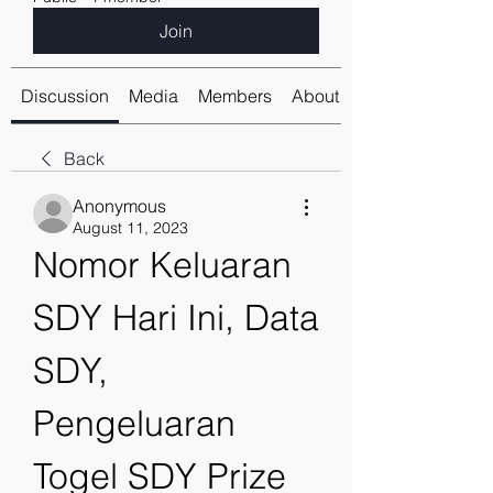
Join
Discussion
Media
Members
About
Back
Anonymous
August 11, 2023
Nomor Keluaran 
SDY Hari Ini, Data 
SDY, 
Pengeluaran 
Togel SDY Prize 