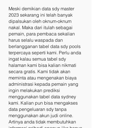
Meski demikian data sdy master 
2023 sekarang ini telah banyak 
dipalsukan oleh oknum-oknum 
nakal. Maka dari itulah sebagai 
pemain, para pembaca sekalian 
harus selalu waspada dan 
berlangganan tabel data sdy pools 
terpercaya seperti kami. Perlu anda 
ingat kalau semua tabel sdy 
halaman kami bisa kalian nikmati 
secara gratis. Kami tidak akan 
meminta atau mengenakan biaya 
administrasi kepada pemain yang 
ingin melakukan prediksi 
menggunakan tabel data sydney 
kami. Kalian pun bisa mengakses 
data pengeluaran sdy tanpa 
menggunakan akun judi online. 
Artinya anda tidak membutuhkan 