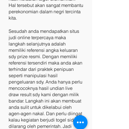
Hal tersebut akan sangat membantu 
perekonomian dalam negri tercinta 
kita.
Sesudah anda mendapatkan situs 
judi online terpercaya maka 
langkah selanjutnya adalah 
memiliki referensi angka keluaran 
sdy prize resmi. Dengan memiliki 
referensi tersendiri maka anda akan 
terhindar dari praktek penipuan 
seperti manipulasi hasil 
pengeluaran sdy. Anda hanya perlu 
mencocoknya hasil undian live 
draw result sdy kami dengan milik 
bandar. Langkah ini akan membuat 
anda sulit untuk dikelabui oleh 
agen-agen nakal. Dan perlu diingat 
kalau kegiatan berjudi togel sidney 
dilarang oleh pemerintah. Jadi 