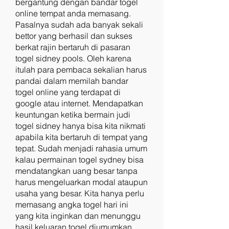
bergantung dengan bandar togel 
online tempat anda memasang. 
Pasalnya sudah ada banyak sekali 
bettor yang berhasil dan sukses 
berkat rajin bertaruh di pasaran 
togel sidney pools. Oleh karena 
itulah para pembaca sekalian harus 
pandai dalam memilah bandar 
togel online yang terdapat di 
google atau internet. Mendapatkan 
keuntungan ketika bermain judi 
togel sidney hanya bisa kita nikmati 
apabila kita bertaruh di tempat yang 
tepat. Sudah menjadi rahasia umum 
kalau permainan togel sydney bisa 
mendatangkan uang besar tanpa 
harus mengeluarkan modal ataupun 
usaha yang besar. Kita hanya perlu 
memasang angka togel hari ini 
yang kita inginkan dan menunggu 
hasil keluaran togel diumumkan. 