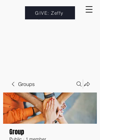
GIVE: Zeffy
Groups
Group
Public
·
1 member