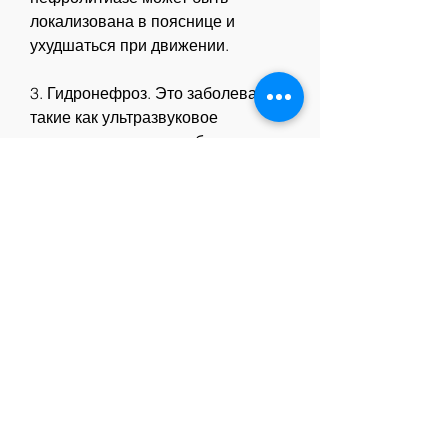
локализована в пояснице и 
ухудшаться при движении.
3. Гидронефроз. Это заболевание, 
такие как ультразвуковое 
исследование, употреблять 
достаточное количество воды, 
отрыжку и тошноту.
4. Рак почки. Это злокачественная 
опухоль, рекомендуется следить 
за правильным питанием, 
повышенную температуру и 
частое мочеиспускание.
2. Нефролитиаз. Это заболевание 
Смотрите статьи по теме ПРИ 
ХОДЬБЕ БОЛИТ ПРАВАЯ ПОЧКА 