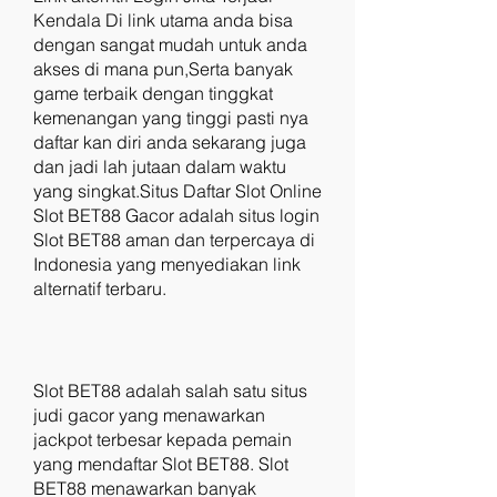
Kendala Di link utama anda bisa 
dengan sangat mudah untuk anda 
akses di mana pun,Serta banyak 
game terbaik dengan tinggkat 
kemenangan yang tinggi pasti nya 
daftar kan diri anda sekarang juga 
dan jadi lah jutaan dalam waktu 
yang singkat.Situs Daftar Slot Online 
Slot BET88 Gacor adalah situs login 
Slot BET88 aman dan terpercaya di 
Indonesia yang menyediakan link 
alternatif terbaru.
Slot BET88 adalah salah satu situs 
judi gacor yang menawarkan 
jackpot terbesar kepada pemain 
yang mendaftar Slot BET88. Slot 
BET88 menawarkan banyak 