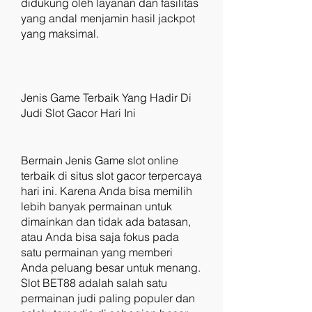
didukung oleh layanan dan fasilitas 
yang andal menjamin hasil jackpot 
yang maksimal.
Jenis Game Terbaik Yang Hadir Di 
Judi Slot Gacor Hari Ini
Bermain Jenis Game slot online 
terbaik di situs slot gacor terpercaya 
hari ini. Karena Anda bisa memilih 
lebih banyak permainan untuk 
dimainkan dan tidak ada batasan, 
atau Anda bisa saja fokus pada 
satu permainan yang memberi 
Anda peluang besar untuk menang. 
Slot BET88 adalah salah satu 
permainan judi paling populer dan 