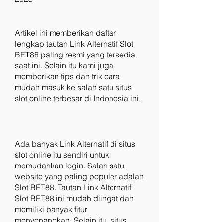
Artikel ini memberikan daftar 
lengkap tautan Link Alternatif Slot 
BET88 paling resmi yang tersedia 
saat ini. Selain itu kami juga 
memberikan tips dan trik cara 
mudah masuk ke salah satu situs 
slot online terbesar di Indonesia ini.
Ada banyak Link Alternatif di situs 
slot online itu sendiri untuk 
memudahkan login. Salah satu 
website yang paling populer adalah 
Slot BET88. Tautan Link Alternatif 
Slot BET88 ini mudah diingat dan 
memiliki banyak fitur 
menyenangkan. Selain itu, situs 