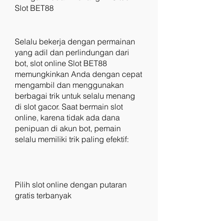
Slot BET88
Selalu bekerja dengan permainan 
yang adil dan perlindungan dari 
bot, slot online Slot BET88 
memungkinkan Anda dengan cepat 
mengambil dan menggunakan 
berbagai trik untuk selalu menang 
di slot gacor. Saat bermain slot 
online, karena tidak ada dana 
penipuan di akun bot, pemain 
selalu memiliki trik paling efektif:
Pilih slot online dengan putaran 
gratis terbanyak