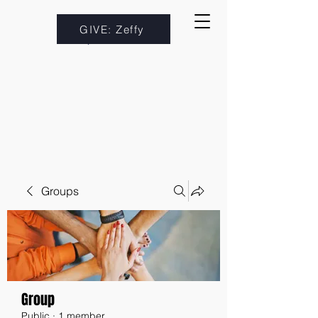
GIVE: Zeffy
Groups
Group
Public
·
1 member