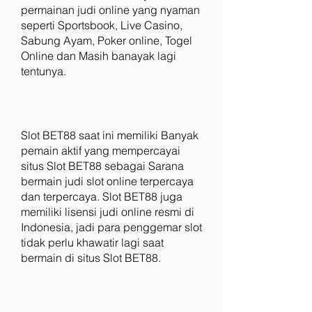
permainan judi online yang nyaman 
seperti Sportsbook, Live Casino, 
Sabung Ayam, Poker online, Togel 
Online dan Masih banayak lagi 
tentunya.
Slot BET88 saat ini memiliki Banyak 
pemain aktif yang mempercayai 
situs Slot BET88 sebagai Sarana 
bermain judi slot online terpercaya 
dan terpercaya. Slot BET88 juga 
memiliki lisensi judi online resmi di 
Indonesia, jadi para penggemar slot 
tidak perlu khawatir lagi saat 
bermain di situs Slot BET88.