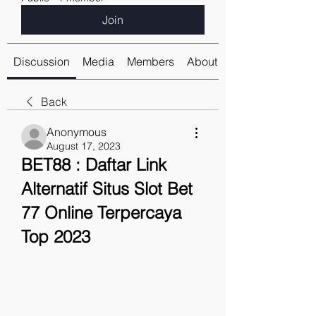
Join
Discussion
Media
Members
About
Back
Anonymous
August 17, 2023
BET88 : Daftar Link 
Alternatif Situs Slot Bet 
77 Online Terpercaya 
Top 2023