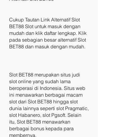
Cukup Tautan Link Alternatif Slot 
BET88 Slot untuk masuk dengan 
mudah dan klik daftar lengkap. Klik 
pada sebagian besar alternatif Slot 
BET88 dan masuk dengan mudah.
Slot BET88 merupakan situs judi 
slot online yang sudah lama 
beroperasi di Indonesia. Situs web 
ini menawarkan berbagai macam 
slot dari Slot BET88 hingga slot 
dunia lainnya seperti slot Pragmatic, 
slot Habanero, slot Pgsoft. Selain 
itu, Slot BET88 menawarkan 
berbagai bonus kepada para 
membernya.