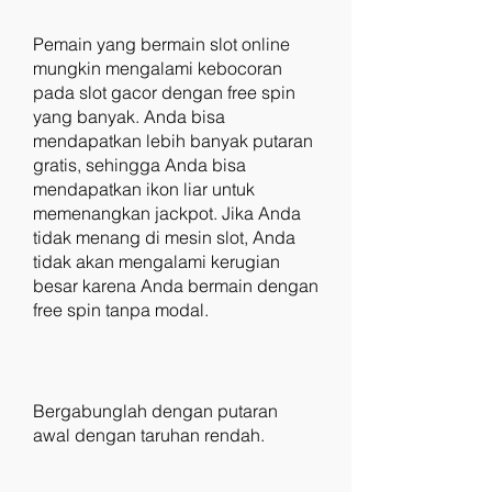
Pemain yang bermain slot online 
mungkin mengalami kebocoran 
pada slot gacor dengan free spin 
yang banyak. Anda bisa 
mendapatkan lebih banyak putaran 
gratis, sehingga Anda bisa 
mendapatkan ikon liar untuk 
memenangkan jackpot. Jika Anda 
tidak menang di mesin slot, Anda 
tidak akan mengalami kerugian 
besar karena Anda bermain dengan 
free spin tanpa modal.
Bergabunglah dengan putaran 
awal dengan taruhan rendah.