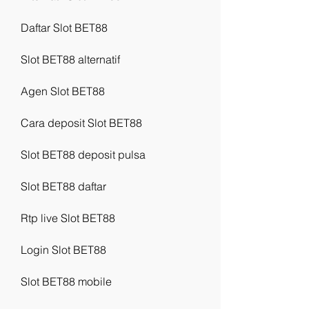
Daftar Slot BET88
Slot BET88 alternatif
Agen Slot BET88
Cara deposit Slot BET88
Slot BET88 deposit pulsa
Slot BET88 daftar
Rtp live Slot BET88
Login Slot BET88
Slot BET88 mobile