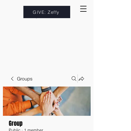
GIVE: Zeffy
Groups
Group
Public
·
1 member