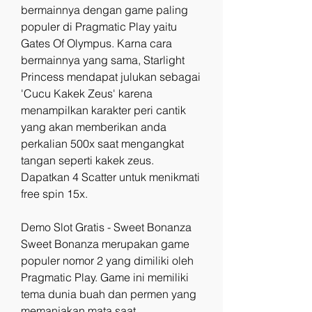
bermainnya dengan game paling 
populer di Pragmatic Play yaitu 
Gates Of Olympus. Karna cara 
bermainnya yang sama, Starlight 
Princess mendapat julukan sebagai 
'Cucu Kakek Zeus' karena 
menampilkan karakter peri cantik 
yang akan memberikan anda 
perkalian 500x saat mengangkat 
tangan seperti kakek zeus. 
Dapatkan 4 Scatter untuk menikmati 
free spin 15x.
Demo Slot Gratis - Sweet Bonanza
Sweet Bonanza merupakan game 
populer nomor 2 yang dimiliki oleh 
Pragmatic Play. Game ini memiliki 
tema dunia buah dan permen yang 
memanjakan mata saat 