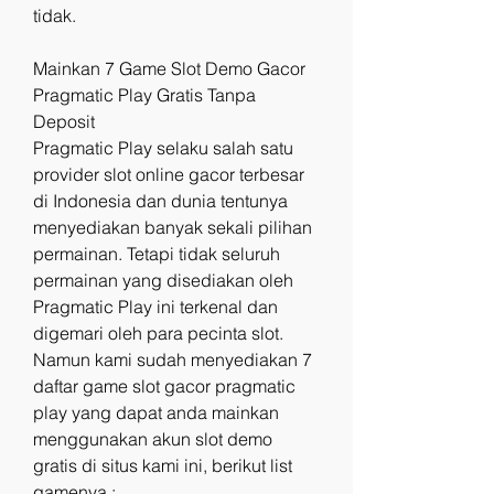
tidak.
Mainkan 7 Game Slot Demo Gacor 
Pragmatic Play Gratis Tanpa 
Deposit
Pragmatic Play selaku salah satu 
provider slot online gacor terbesar 
di Indonesia dan dunia tentunya 
menyediakan banyak sekali pilihan 
permainan. Tetapi tidak seluruh 
permainan yang disediakan oleh 
Pragmatic Play ini terkenal dan 
digemari oleh para pecinta slot. 
Namun kami sudah menyediakan 7 
daftar game slot gacor pragmatic 
play yang dapat anda mainkan 
menggunakan akun slot demo 
gratis di situs kami ini, berikut list 
gamenya :