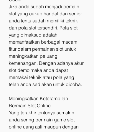
Jika anda sudah menjadi pemain 
slot yang cukup handal dan senior 
anda tentu sudah memiliki teknik 
dan pola slot tersendiri. Pola slot 
yang dimaksud adalah 
memanfaatkan berbagai macam 
fitur dalam permainan slot untuk 
meningkatkan peluang 
kemenangan. Dengan adanya akun 
slot demo maka anda dapat 
memakai teknik atau pola yang 
telah anda sediakan untuk dicoba.
Meningkatkan Keterampilan 
Bermain Slot Online
Yang terakhir tentunya semakin 
anda sering bermain game slot 
online uang asli maupun dengan 