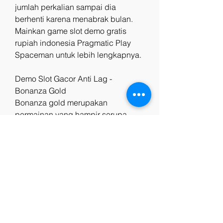
jumlah perkalian sampai dia 
berhenti karena menabrak bulan. 
Mainkan game slot demo gratis 
rupiah indonesia Pragmatic Play 
Spaceman untuk lebih lengkapnya.
Demo Slot Gacor Anti Lag - 
Bonanza Gold
Bonanza gold merupakan 
permainan yang hampir serupa 
dengan Sweet Bonanza. Tetapi 
yang membedakan hanya temanya 
saja yang mengambil sebuah 
tambang yang dipenuhi oleh batu 
dan permata indah untuk 
dikumpulkan. Dalam permainan ini 
anda dapat memenangkan 
maksimal kemenangan sejumah 
5000x dari total taruhan serta RTP 