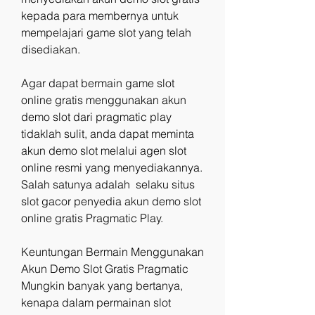
kepada para membernya untuk 
mempelajari game slot yang telah 
disediakan.
Agar dapat bermain game slot 
online gratis menggunakan akun 
demo slot dari pragmatic play 
tidaklah sulit, anda dapat meminta 
akun demo slot melalui agen slot 
online resmi yang menyediakannya. 
Salah satunya adalah  selaku situs 
slot gacor penyedia akun demo slot 
online gratis Pragmatic Play.
Keuntungan Bermain Menggunakan 
Akun Demo Slot Gratis Pragmatic
Mungkin banyak yang bertanya, 
kenapa dalam permainan slot 