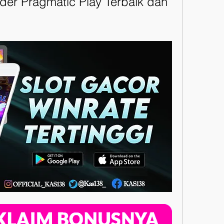
ider Pragmatic Play Terbaik dan 