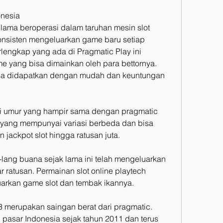
onesia
 lama beroperasi dalam taruhan mesin slot 
 konsisten mengeluarkan game baru setiap 
rlengkap yang ada di Pragmatic Play ini 
 yang bisa dimainkan oleh para bettornya. 
isa didapatkan dengan mudah dan keuntungan 
i umur yang hampir sama dengan pragmatic 
e yang mempunyai variasi berbeda dan bisa 
jackpot slot hingga ratusan juta.
lang buana sejak lama ini telah mengeluarkan 
 ratusan. Permainan slot online playtech 
arkan game slot dan tembak ikannya.
3 merupakan saingan berat dari pragmatic. 
 pasar Indonesia sejak tahun 2011 dan terus 