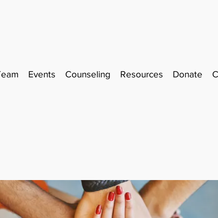
Team
Events
Counseling
Resources
Donate
C