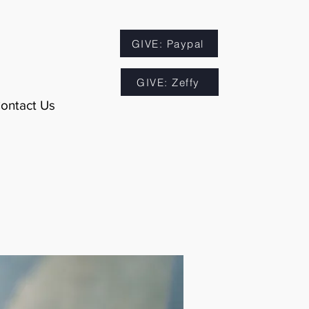
GIVE: Paypal
GIVE: Zeffy
ontact Us