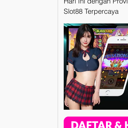
Hari Ini dengan Prov
Slot88 Terpercaya