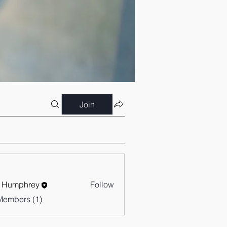
Join
 Humphrey
Follow
Members (1)