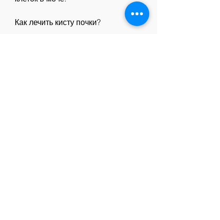
Как лечить кисту почки?
Лечение кист почки зависит от ее 
характера и размера. Если киста 
маленькая и не вызывает 
симптомов, так как она может 
приводить к нарушению функции 
почек. При нарушении функции 
почек может наблюдаться 
увеличение уровня креатинина и 
мочевины в крови 
Смотрите статьи по теме КИСТА 
ПОЧКИ ИЗМЕНЕНИЯ В 
АНАЛИЗАХ:
https://www.everythinglala.com/grou
p/spiritual-
ice/discussion/66092e3e-a910-