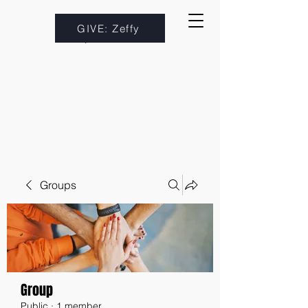
GIVE: Zeffy
Groups
Group
Public
·
1 member